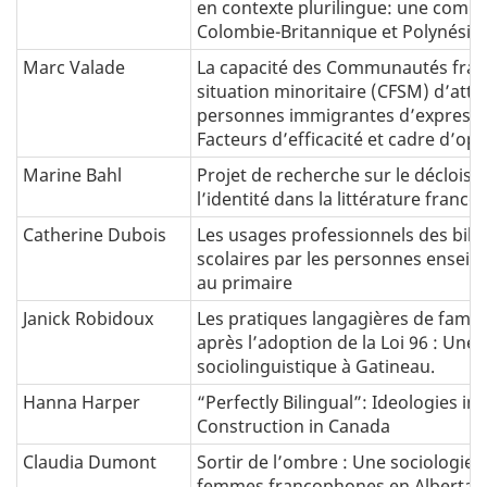
en contexte plurilingue: une comp
Colombie-Britannique et Polynésie 
Marc Valade
La capacité des Communautés fra
situation minoritaire (CFSM) d’attir
personnes immigrantes d’expressio
Facteurs d’efficacité et cadre d’op
Marine Bahl
Projet de recherche sur le décloi
l’identité dans la littérature franc
Catherine Dubois
Les usages professionnels des bib
scolaires par les personnes enseign
au primaire
Janick Robidoux
Les pratiques langagières de famil
après l’adoption de la Loi 96 : Une
sociolinguistique à Gatineau
.
Hanna Harper
“Perfectly Bilingual”: Ideologies in 
Construction in Canada
Claudia Dumont
Sortir de l’ombre : Une sociologie 
femmes francophones en Alberta et