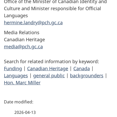
Office of the Minister of Canadian Identity and
Culture and Minister responsible for Official
Languages
hermine.landry@pch.gc.ca
Media Relations
Canadian Heritage
media@pch.gc.ca
Search for related information by keyword:
Funding
|
Canadian Heritage
|
Canada
|
Languages
|
general public
|
backgrounders
|
Hon. Marc Miller
P
a
2026-04-13