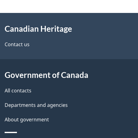
g
About
e
Canadian Heritage
this
d
site
e
Contact us
t
a
Government of Canada
i
All contacts
l
Departments and agencies
s
About government