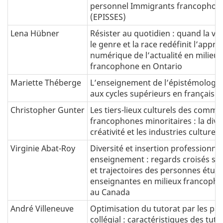
personnel Immigrants francophon
(EPISSES)
Lena Hübner
Résister au quotidien : quand la vi
le genre et la race redéfinit l’appro
numérique de l’actualité en milieu 
francophone en Ontario
Mariette Théberge
L’enseignement de l’épistémologie
aux cycles supérieurs en français 
Christopher Gunter
Les tiers-lieux culturels des comm
francophones minoritaires : la divisi
créativité et les industries culturell
Virginie Abat-Roy
Diversité et insertion professionnel
enseignement : regards croisés sur
et trajectoires des personnes étudi
enseignantes en milieux francopho
au Canada
André Villeneuve
Optimisation du tutorat par les pai
collégial : caractéristiques des tute