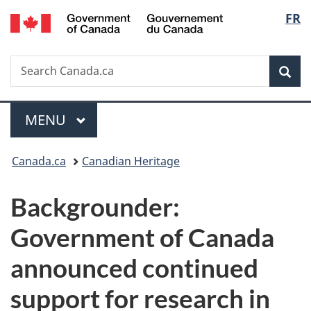
/
Langu
FR
Skip
Skip
Switch
Gouvernement
to
to
to
select
du
main
"About
basic
Canada
Search
Search
content
government"
HTML
Sea
Canada.ca
version
Menu
MAIN
MENU
You
Canada.ca
Canadian Heritage
are
Backgrounder:
here:
Government of Canada
announced continued
support for research in