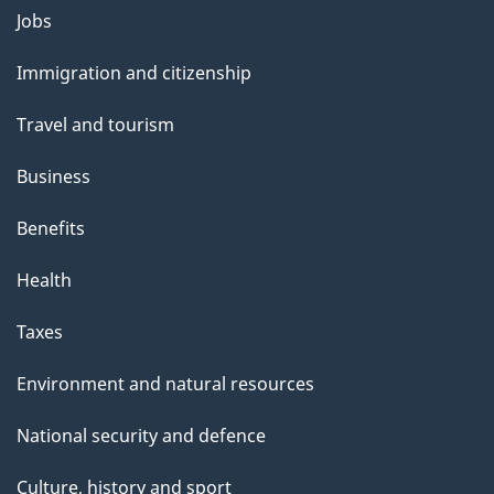
Themes
Jobs
and
Immigration and citizenship
topics
Travel and tourism
Business
Benefits
Health
Taxes
Environment and natural resources
National security and defence
Culture, history and sport