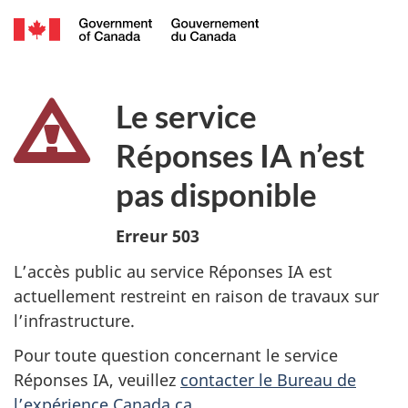
L
e
Le service
s
Réponses IA n’est
e
pas disponible
r
Erreur 503
v
L’accès public au service Réponses IA est
actuellement restreint en raison de travaux sur
i
l’infrastructure.
c
Pour toute question concernant le service
Réponses IA, veuillez
contacter le Bureau de
e
l’expérience Canada.ca
.