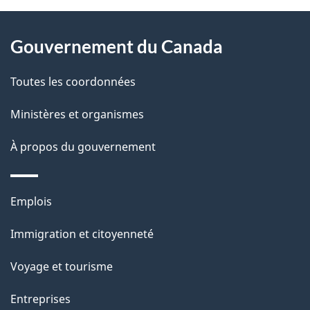
a
À
i
propos
Gouvernement du Canada
l
de
s
Toutes les coordonnées
ce
d
site
Ministères et organismes
e
l
À propos du gouvernement
a
p
Thèmes
Emplois
a
et
g
Immigration et citoyenneté
sujets
e
Voyage et tourisme
Entreprises