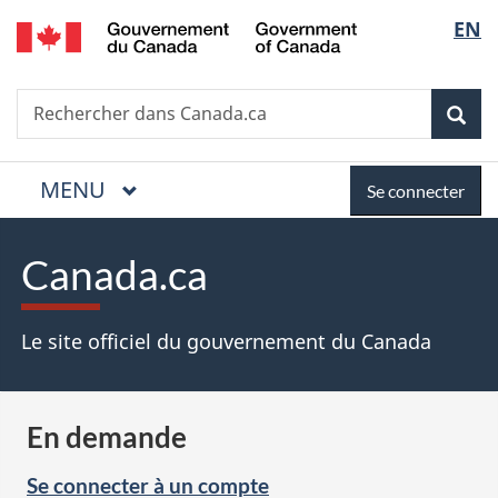
/
Sélectio
EN
Passer
Passer
Passer
Government
au
à
à
de
of
contenu
«
la
la
Canada
Recherche
Rechercher
principal
Au
version
Rec
dans
langue
sujet
HTML
Canada.ca
du
simplifiée
gouvernement
MENU
PRINCIPAL
Menu
Se
Se connecter
»
connecter
Canada.ca
Le site officiel du gouvernement du Canada
En demande
Se connecter à un compte