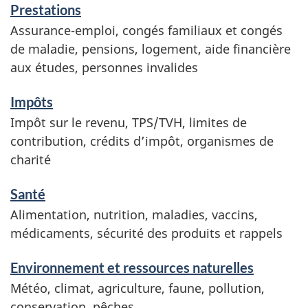
Prestations
n
Assurance-emploi, congés familiaux et congés
e
de maladie, pensions, logement, aide financière
m
aux études, personnes invalides
e
n
Impôts
t
Impôt sur le revenu, TPS/TVH, limites de
contribution, crédits d’impôt, organismes de
s
charité
Santé
Alimentation, nutrition, maladies, vaccins,
médicaments, sécurité des produits et rappels
Environnement et ressources naturelles
Météo, climat, agriculture, faune, pollution,
conservation, pêches