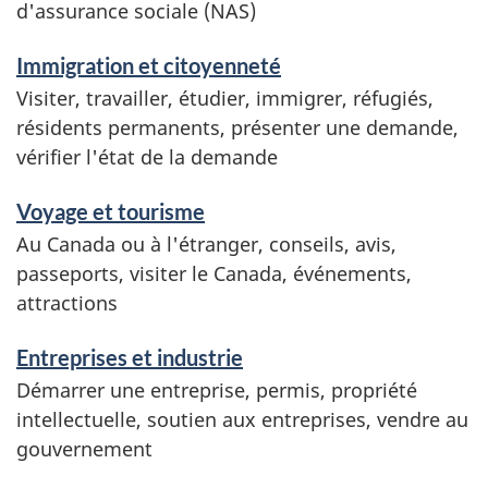
d'assurance sociale (NAS)
v
i
Immigration et citoyenneté
c
Visiter, travailler, étudier, immigrer, réfugiés,
e
résidents permanents, présenter une demande,
s
vérifier l'état de la demande
e
Voyage et tourisme
t
Au Canada ou à l'étranger, conseils, avis,
r
passeports, visiter le Canada, événements,
e
attractions
n
Entreprises et industrie
s
Démarrer une entreprise, permis, propriété
e
intellectuelle, soutien aux entreprises, vendre au
i
gouvernement
g