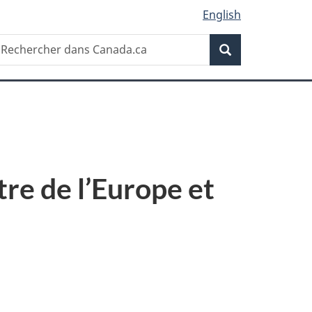
English
Recherche
echercher
Recherche
ans
anada.ca
tre de l’Europe et