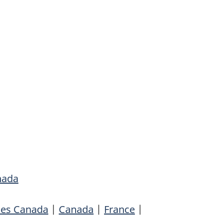
nada
les Canada
|
Canada
|
France
|