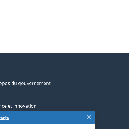
ropos du gouvernement
nce et innovation
×
Fermer
nada
ochtones