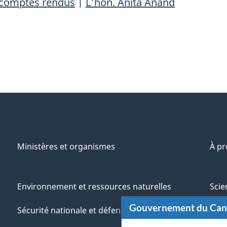
comptes rendus
|
L'hon. Anita Anand
Ministères et organismes
À p
Environnement et ressources naturelles
Scie
Gouvernement du Ca
Sécurité nationale et défense
Aut