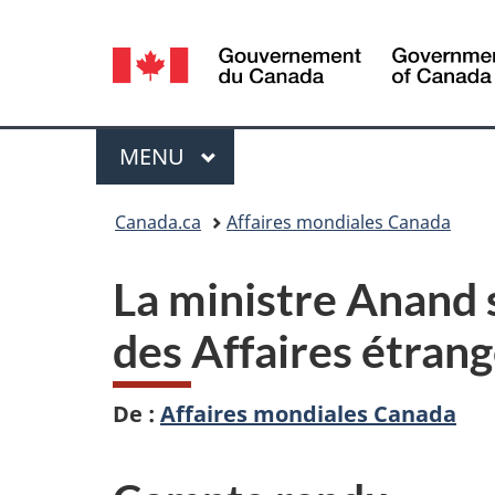
Sélection
de
la
Menu
MENU
PRINCIPAL
langue
Vous
Canada.ca
Affaires mondiales Canada
êtes
La ministre Anand s
ici :
des Affaires étrang
De :
Affaires mondiales Canada