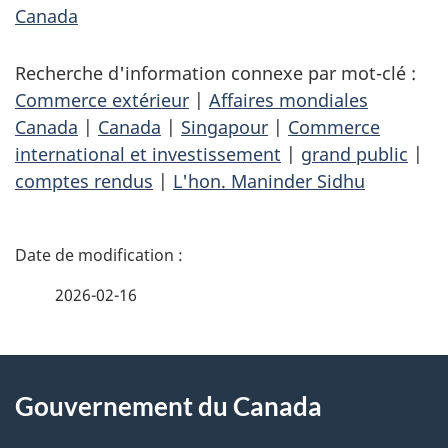
Canada
Recherche d'information connexe par mot-clé :
Commerce extérieur
|
Affaires mondiales
Canada
|
Canada
|
Singapour
|
Commerce
international et investissement
|
grand public
|
comptes rendus
|
L'hon. Maninder Sidhu
D
é
2026-02-16
t
À
a
Gouvernement du Canada
propos
i