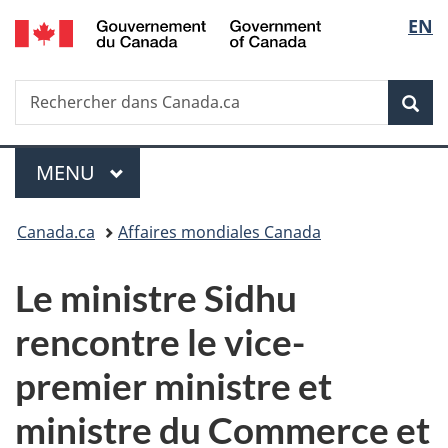
/
Sélec
EN
Passer
Passer
Passer
Government
au
à
à
de
of
contenu
«
la
Canada
Recherche
Rechercher
principal
Au
version
Rec
la
dans
sujet
HTML
Canada.ca
du
simplifiée
langu
Menu
gouvernement
MENU
PRINCIPAL
»
Vous
Canada.ca
Affaires mondiales Canada
êtes
Le ministre Sidhu
ici :
rencontre le vice-
premier ministre et
ministre du Commerce et