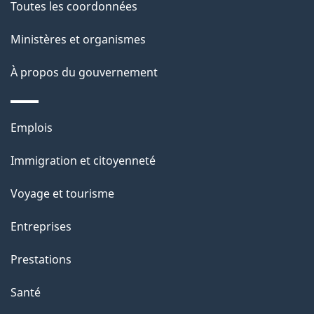
de
l
Toutes les coordonnées
ce
s
Ministères et organismes
site
d
À propos du gouvernement
e
l
Thèmes
Emplois
et
a
Immigration et citoyenneté
sujets
p
Voyage et tourisme
a
Entreprises
g
Prestations
e
Santé