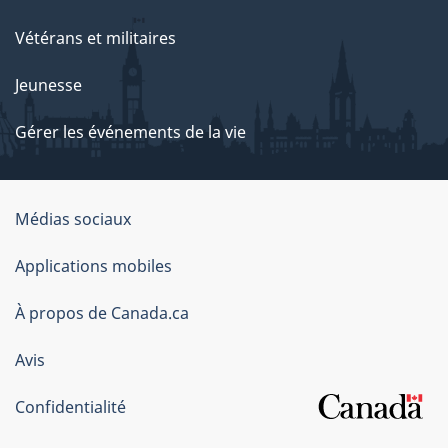
Vétérans et militaires
Jeunesse
Gérer les événements de la vie
Organisation
Médias sociaux
du
Applications mobiles
gouvernement
du
À propos de Canada.ca
Canada
Avis
Confidentialité