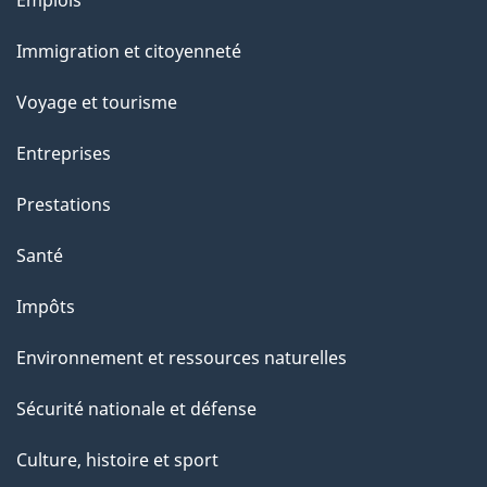
l
Emplois
et
a
Immigration et citoyenneté
sujets
p
Voyage et tourisme
a
Entreprises
g
Prestations
e
Santé
Impôts
Environnement et ressources naturelles
Sécurité nationale et défense
Culture, histoire et sport