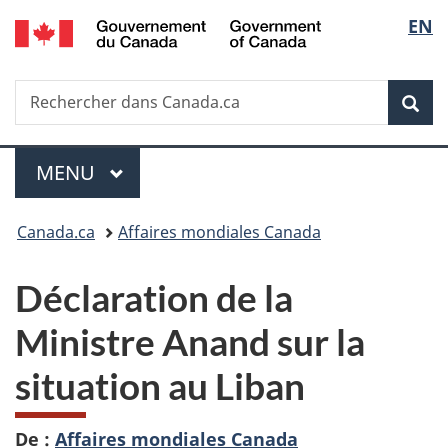
/
Sélec
EN
Passer
Passer
Passer
Government
au
à
à
de
of
contenu
«
la
Canada
Recherche
Rechercher
principal
Au
version
Rec
la
dans
sujet
HTML
Canada.ca
du
simplifiée
langu
Menu
gouvernement
MENU
PRINCIPAL
»
Vous
Canada.ca
Affaires mondiales Canada
êtes
Déclaration de la
ici :
Ministre Anand sur la
situation au Liban
De :
Affaires mondiales Canada