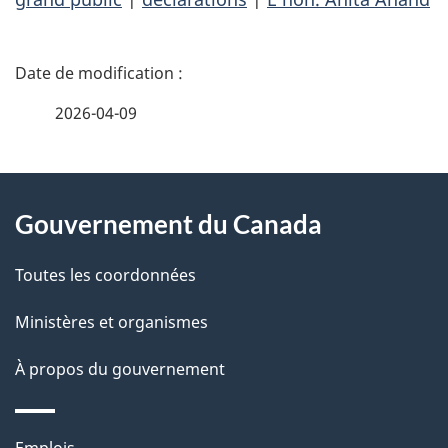
D
é
2026-04-09
t
À
a
Gouvernement du Canada
propos
i
de
l
Toutes les coordonnées
ce
s
Ministères et organismes
site
d
À propos du gouvernement
e
Thèmes