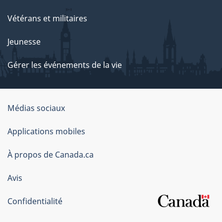
Vétérans et militaires
Jeunesse
Gérer les événements de la vie
Organisation
Médias sociaux
du
Applications mobiles
gouvernement
du
À propos de Canada.ca
Canada
Avis
Confidentialité