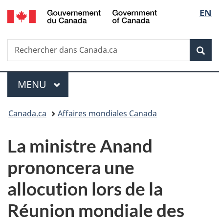
/
Sélec
EN
Passer
Passer
Passer
Government
au
à
à
de
of
contenu
«
la
Canada
Recherche
Rechercher
principal
Au
version
Rec
la
dans
sujet
HTML
Canada.ca
du
simplifiée
langu
Menu
gouvernement
MENU
PRINCIPAL
»
Vous
Canada.ca
Affaires mondiales Canada
êtes
La ministre Anand
ici :
prononcera une
allocution lors de la
Réunion mondiale des