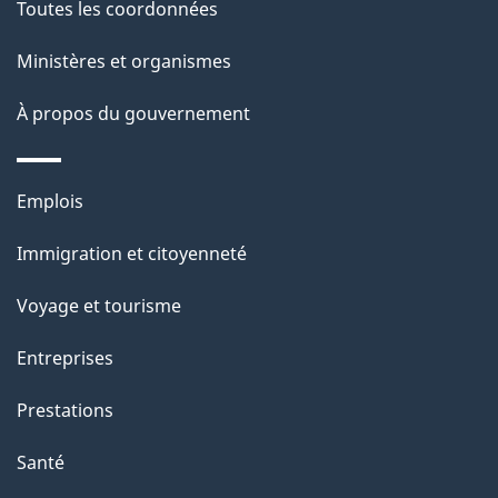
de
l
Toutes les coordonnées
ce
s
Ministères et organismes
site
d
À propos du gouvernement
e
l
Thèmes
Emplois
et
a
Immigration et citoyenneté
sujets
p
Voyage et tourisme
a
Entreprises
g
Prestations
e
Santé