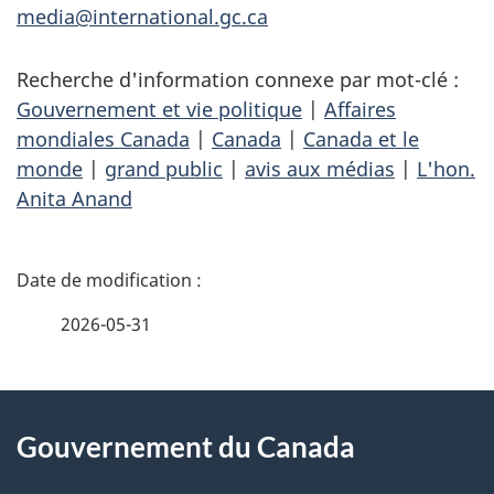
media@international.gc.ca
Recherche d'information connexe par mot-clé :
Gouvernement et vie politique
|
Affaires
mondiales Canada
|
Canada
|
Canada et le
monde
|
grand public
|
avis aux médias
|
L'hon.
Anita Anand
D
é
2026-05-31
t
À
a
Gouvernement du Canada
propos
i