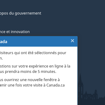
ropos du gouvernement
nce et innovation
×
Fermer
nada
ochtones
:
visiteurs qui ont été sélectionnés pour
rans et militaires
n.
Sondage
esse
stions sur votre expérience en ligne à la
de
 vous prendra moins de 5 minutes.
r les événements de la vie
fin
ous ouvrirez une nouvelle fenêtre à
enir une fois votre visite à Canada.ca
de
visite