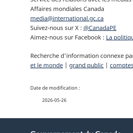
Affaires mondiales Canada
media@international.gc.ca
Suivez-nous sur X :
@CanadaPE
Aimez-nous sur Facebook :
La politi
Recherche d'information connexe par
et le monde
|
grand public
|
comptes
D
é
2026-05-26
t
À
a