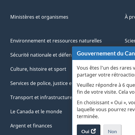
Ministères et organismes
À p
Environnement et ressources naturelles
Scie
Gouvernement du Ca
Sécurité nationale et défense
Aut
Vous êtes l’un des rares 
Culture, histoire et sport
Vété
partager votre rétroactio
Services de police, justice et urgences
Jeun
Veuillez répondre à 6 que
fin de votre visite. Cela
Transport et infrastructure
Gére
En choisissant « Oui », v
laquelle vous pourrez rev
Le Canada et le monde
terminée.
Argent et finances
Oui
accéder
Non