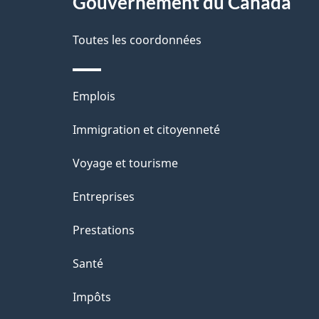
Gouvernement du Canada
propos
i
de
Toutes les coordonnées
l
ce
s
Thèmes
Emplois
site
d
et
Immigration et citoyenneté
sujets
e
Voyage et tourisme
l
Entreprises
a
Prestations
p
Santé
a
Impôts