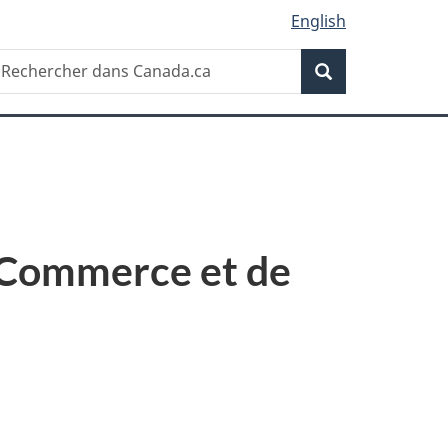
English
Recherche
echercher
Recherche
ans
anada.ca
u Commerce et de