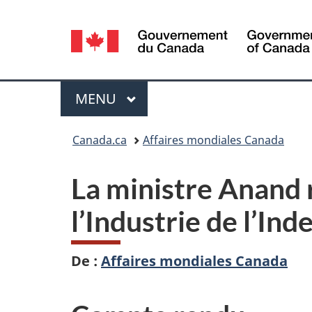
Sélection
de
la
Menu
MENU
PRINCIPAL
langue
Vous
Canada.ca
Affaires mondiales Canada
êtes
La ministre Anand 
ici :
l’Industrie de l’Ind
De :
Affaires mondiales Canada