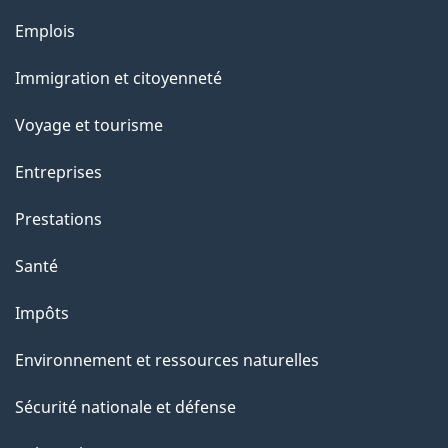
l
Thèmes
Emplois
et
a
Immigration et citoyenneté
sujets
p
Voyage et tourisme
a
Entreprises
g
Prestations
e
Santé
Impôts
Environnement et ressources naturelles
Sécurité nationale et défense