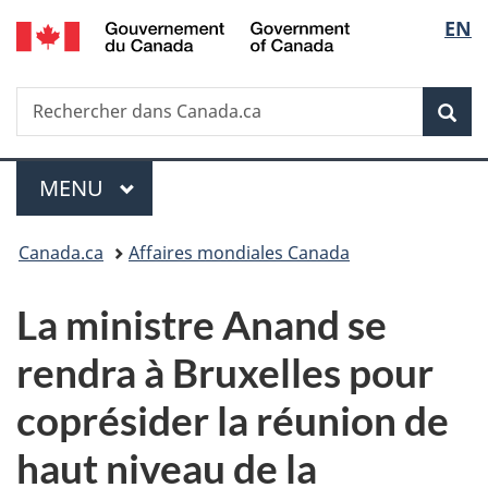
/
Sélec
EN
Passer
Passer
Passer
Government
au
à
à
de
of
contenu
«
la
Canada
Recherche
Rechercher
principal
Au
version
Rec
la
dans
sujet
HTML
Canada.ca
du
simplifiée
langu
Menu
gouvernement
MENU
PRINCIPAL
»
Vous
Canada.ca
Affaires mondiales Canada
êtes
La ministre Anand se
ici :
rendra à Bruxelles pour
coprésider la réunion de
haut niveau de la