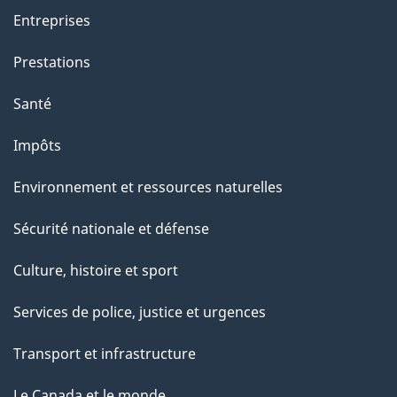
a
Entreprises
g
Prestations
e
Santé
Impôts
Environnement et ressources naturelles
Sécurité nationale et défense
Culture, histoire et sport
Services de police, justice et urgences
Transport et infrastructure
Le Canada et le monde