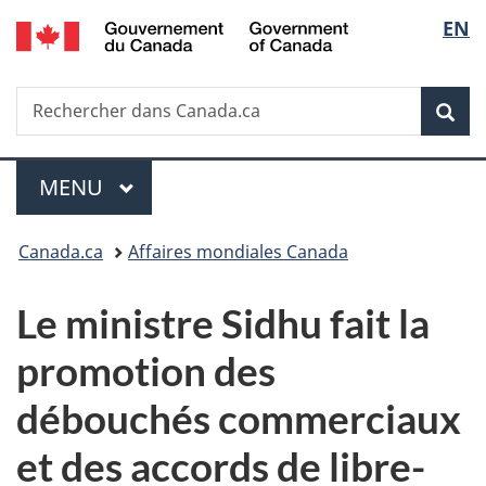
/
Sélec
EN
Passer
Passer
Passer
Government
au
à
à
de
of
contenu
«
la
Canada
Recherche
Rechercher
principal
Au
version
Rec
la
dans
sujet
HTML
Canada.ca
du
simplifiée
langu
Menu
gouvernement
MENU
PRINCIPAL
»
Vous
Canada.ca
Affaires mondiales Canada
êtes
Le ministre Sidhu fait la
ici :
promotion des
débouchés commerciaux
et des accords de libre-