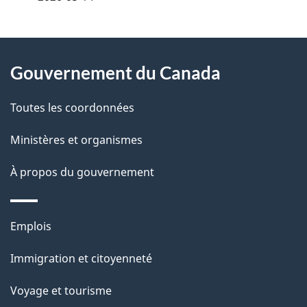
t
À
a
Gouvernement du Canada
propos
i
de
l
Toutes les coordonnées
ce
s
Ministères et organismes
site
d
À propos du gouvernement
e
l
Thèmes
Emplois
et
a
Immigration et citoyenneté
sujets
p
Voyage et tourisme