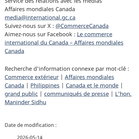
Service des relations avec les médias
Affaires mondiales Canada
media@international.gc.ca
Suivez-nous sur X :
@CommerceCanada
Aimez-nous sur Facebook :
Le commerce
international du Canada – Affaires mondiales
Canada
Recherche d'information connexe par mot-clé :
Commerce extérieur
|
Affaires mondiales
Canada
|
Philippines
|
Canada et le monde
|
grand public
|
communiqués de presse
|
L'hon.
Maninder Sidhu
D
é
2026-05-14