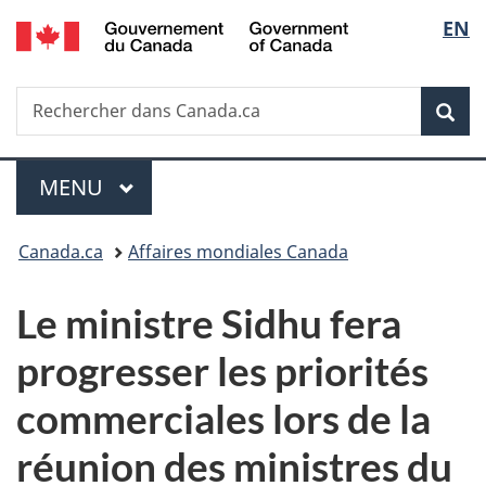
/
Sélec
EN
Passer
Passer
Passer
Government
au
à
à
de
of
contenu
«
la
Canada
Recherche
Rechercher
principal
Au
version
Rec
la
dans
sujet
HTML
Canada.ca
du
simplifiée
langu
Menu
gouvernement
MENU
PRINCIPAL
»
Vous
Canada.ca
Affaires mondiales Canada
êtes
Le ministre Sidhu fera
ici :
progresser les priorités
commerciales lors de la
réunion des ministres du