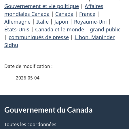
Gouvernement et vie politique
|
Affaires
mondiales Canada
|
Canada
|
France
|
Allemagne
|
Italie
|
Japon
|
Royaume-Uni
|
États-Unis
|
Canada et le monde
|
grand public
|
communiqués de presse
|
L'hon. Maninder
Sidhu
D
é
2026-05-04
t
À
a
Gouvernement du Canada
propos
i
de
l
Toutes les coordonnées