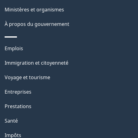
ce
s
Ministères et organismes
site
d
À propos du gouvernement
e
l
Thèmes
Emplois
et
a
Immigration et citoyenneté
sujets
p
Voyage et tourisme
a
Entreprises
g
Prestations
e
Santé
Impôts