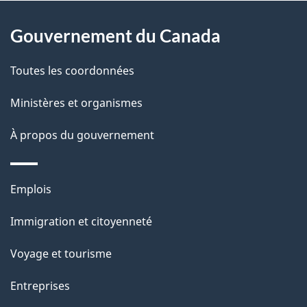
À
a
Gouvernement du Canada
propos
i
de
l
Toutes les coordonnées
ce
s
Ministères et organismes
site
d
À propos du gouvernement
e
l
Thèmes
Emplois
et
a
Immigration et citoyenneté
sujets
p
Voyage et tourisme
a
Entreprises