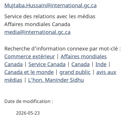
Mujtaba.Hussain@international.gc.ca
Service des relations avec les médias
Affaires mondiales Canada
media@international.gc.ca
Recherche d'information connexe par mot-clé :
Commerce extérieur
|
Affaires mondiales
Canada
|
Service Canada
|
Canada
|
Inde
|
Canada et le monde
|
grand public
|
avis aux
médias
|
L'hon. Maninder Sidhu
D
é
2026-05-23
t