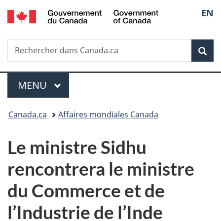
/
Sélec
EN
Passer
Passer
Passer
Government
au
à
à
de
of
contenu
«
la
Canada
Recherche
Rechercher
principal
Au
version
Rec
la
dans
sujet
HTML
Canada.ca
du
simplifiée
langu
Menu
gouvernement
MENU
PRINCIPAL
»
Vous
Canada.ca
Affaires mondiales Canada
êtes
Le ministre Sidhu
ici :
rencontrera le ministre
du Commerce et de
l’Industrie de l’Inde