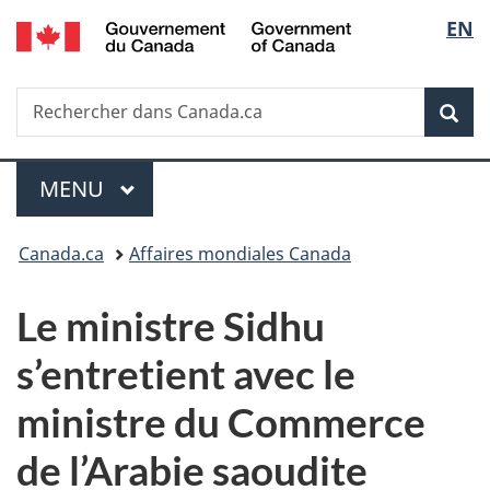
/
Sélec
EN
Passer
Passer
Passer
Government
au
à
à
de
of
contenu
«
la
Canada
Recherche
Rechercher
principal
Au
version
Rec
la
dans
sujet
HTML
Canada.ca
du
simplifiée
langu
Menu
gouvernement
MENU
PRINCIPAL
»
Vous
Canada.ca
Affaires mondiales Canada
êtes
Le ministre Sidhu
ici :
s’entretient avec le
ministre du Commerce
de l’Arabie saoudite