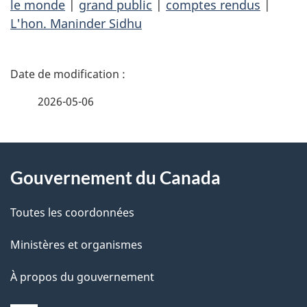
le monde
|
grand public
|
comptes rendus
|
L'hon. Maninder Sidhu
D
é
2026-05-06
t
À
a
Gouvernement du Canada
propos
i
de
l
Toutes les coordonnées
ce
s
Ministères et organismes
site
d
À propos du gouvernement
e