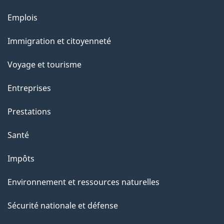
l
Thèmes
Emplois
et
a
Immigration et citoyenneté
sujets
p
Voyage et tourisme
a
Entreprises
g
Prestations
e
Santé
Impôts
Environnement et ressources naturelles
Sécurité nationale et défense