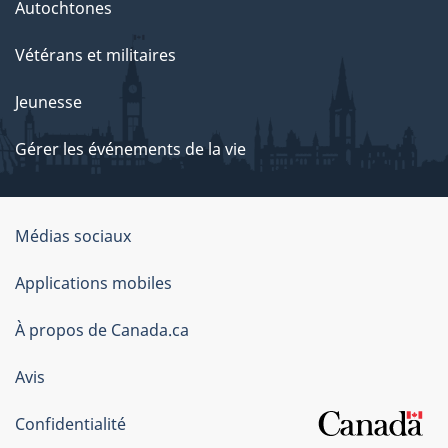
Autochtones
Vétérans et militaires
Jeunesse
Gérer les événements de la vie
Organisation
Médias sociaux
du
Applications mobiles
gouvernement
du
À propos de Canada.ca
Canada
Avis
Confidentialité