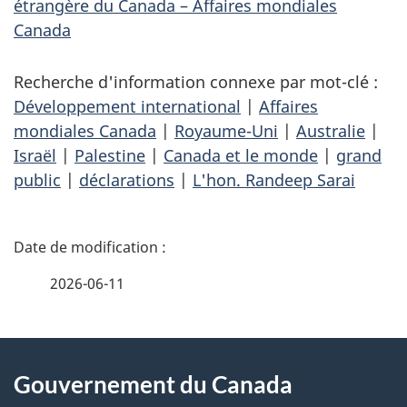
étrangère du Canada – Affaires mondiales
Canada
Recherche d'information connexe par mot-clé :
Développement international
|
Affaires
mondiales Canada
|
Royaume-Uni
|
Australie
|
Israël
|
Palestine
|
Canada et le monde
|
grand
public
|
déclarations
|
L'hon. Randeep Sarai
D
é
2026-06-11
t
À
a
Gouvernement du Canada
propos
i