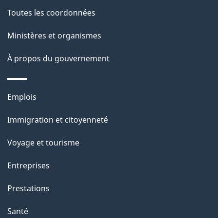
de
l
Toutes les coordonnées
ce
s
Ministères et organismes
site
d
À propos du gouvernement
e
l
Thèmes
Emplois
et
a
Immigration et citoyenneté
sujets
p
Voyage et tourisme
a
Entreprises
g
Prestations
e
Santé