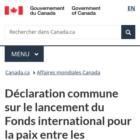
/
Sélec
EN
Passer
Passer
Passer
Government
au
à
à
de
of
contenu
«
la
Canada
Recherche
Rechercher
principal
Au
version
Rec
la
dans
sujet
HTML
Canada.ca
du
simplifiée
langu
Menu
gouvernement
MENU
PRINCIPAL
»
Vous
Canada.ca
Affaires mondiales Canada
êtes
Déclaration commune
ici :
sur le lancement du
Fonds international pour
la paix entre les