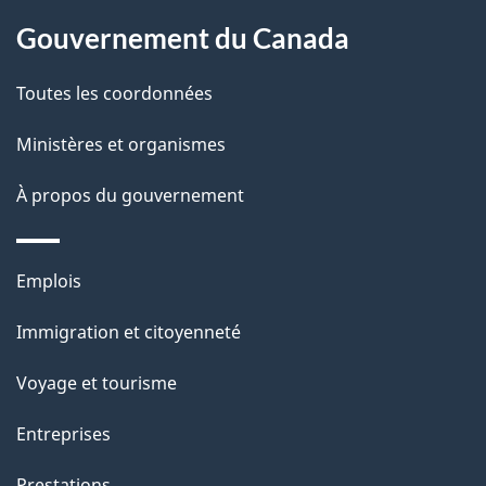
À
a
Gouvernement du Canada
propos
i
de
l
Toutes les coordonnées
ce
s
Ministères et organismes
site
d
À propos du gouvernement
e
l
Thèmes
Emplois
et
a
Immigration et citoyenneté
sujets
p
Voyage et tourisme
a
Entreprises
g
Prestations