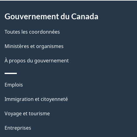
À
a
Gouvernement du Canada
propos
i
de
l
Toutes les coordonnées
ce
s
Ministères et organismes
site
d
À propos du gouvernement
e
l
Thèmes
Emplois
et
a
Immigration et citoyenneté
sujets
p
Voyage et tourisme
a
Entreprises