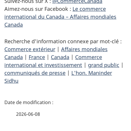
Suivez-nous sur X :
@CommerceCanada
Aimez-nous sur Facebook :
Le commerce
international du Canada – Affaires mondiales
Canada
Recherche d'information connexe par mot-clé :
Commerce extérieur
|
Affaires mondiales
Canada
|
France
|
Canada
|
Commerce
international et investissement
|
grand public
|
communiqués de presse
|
L'hon. Maninder
Sidhu
D
é
2026-06-08
t