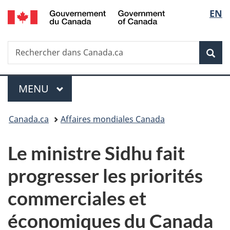
/
Sélec
EN
Passer
Passer
Passer
Government
au
à
à
de
of
contenu
«
la
Canada
Recherche
Rechercher
principal
Au
version
Rec
la
dans
sujet
HTML
Canada.ca
du
simplifiée
langu
Menu
gouvernement
MENU
PRINCIPAL
»
Vous
Canada.ca
Affaires mondiales Canada
êtes
Le ministre Sidhu fait
ici :
progresser les priorités
commerciales et
économiques du Canada