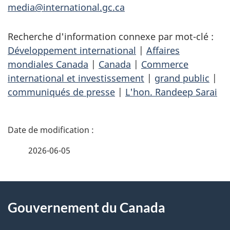
media@international.gc.ca
Recherche d'information connexe par mot-clé :
Développement international
|
Affaires
mondiales Canada
|
Canada
|
Commerce
international et investissement
|
grand public
|
communiqués de presse
|
L'hon. Randeep Sarai
D
é
2026-06-05
t
À
a
Gouvernement du Canada
propos
i