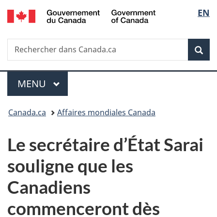
/
Sélec
EN
Passer
Passer
Passer
Government
au
à
à
de
of
contenu
«
la
Canada
Recherche
Rechercher
principal
Au
version
Rec
la
dans
sujet
HTML
Canada.ca
du
simplifiée
langu
Menu
gouvernement
MENU
PRINCIPAL
»
Vous
Canada.ca
Affaires mondiales Canada
êtes
Le secrétaire d’État Sarai
ici :
souligne que les
Canadiens
commenceront dès