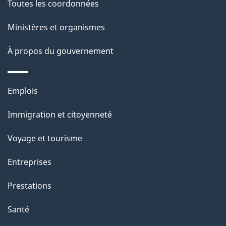
de
l
Toutes les coordonnées
ce
s
Ministères et organismes
site
d
À propos du gouvernement
e
l
Thèmes
Emplois
et
a
Immigration et citoyenneté
sujets
p
Voyage et tourisme
a
Entreprises
g
Prestations
e
Santé