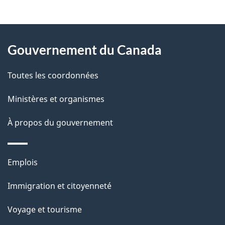
t
À
a
Gouvernement du Canada
propos
i
de
l
Toutes les coordonnées
ce
s
Ministères et organismes
site
d
À propos du gouvernement
e
l
Thèmes
Emplois
et
a
Immigration et citoyenneté
sujets
p
Voyage et tourisme