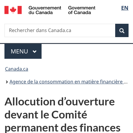
/
Sélec
EN
Passer
Passer
Passer
Government
au
à
à
de
of
contenu
«
la
Canada
Recherche
Rechercher
principal
Au
version
Rec
la
dans
sujet
HTML
Canada.ca
du
simplifiée
langu
Menu
gouvernement
MENU
PRINCIPAL
»
Vous
Canada.ca
êtes
Agence de la consommation en matière financière du Canada
ici :
Allocution d’ouverture
devant le Comité
permanent des finances