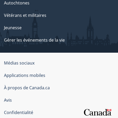
Autochtones
Vétérans et militaires
Jeunesse
Gérer les événements de la vie
Organisation
Médias sociaux
du
Applications mobiles
gouvernement
du
À propos de Canada.ca
Canada
Avis
Confidentialité