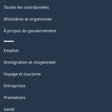
p
Toutes les coordonnées
a
Ministères et organismes
g
À propos du gouvernement
e
Thèmes
Emplois
et
Immigration et citoyenneté
sujets
Voyage et tourisme
Entreprises
Prestations
Santé