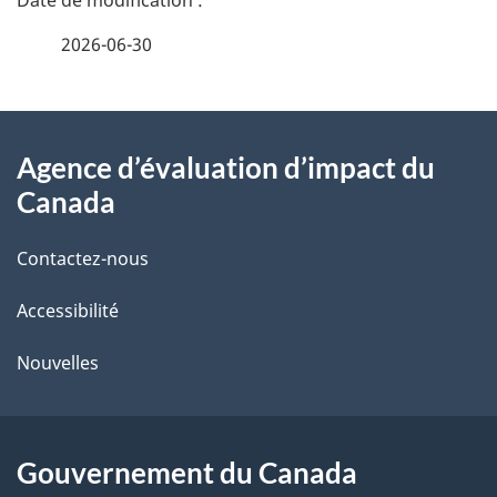
é
2026-06-30
t
À
a
Agence d’évaluation d’impact du
propos
i
Canada
de
l
Contactez-nous
ce
s
Accessibilité
site
d
e
Nouvelles
l
a
Gouvernement du Canada