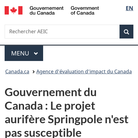
/
Sélec
EN
Passer
Passer
Passer
Government
au
à
à
de
of
contenu
«
la
Canada
Recherche
Rechercher
principal
Au
version
Rec
la
AEIC
sujet
HTML
du
simplifiée
langu
Menu
gouvernement
MENU
PRINCIPAL
»
Vous
Canada.ca
Agence d’évaluation d’impact du Canada
êtes
Gouvernement du
ici :
Canada : Le projet
aurifère Springpole n'est
pas susceptible