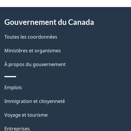
t
À
a
Gouvernement du Canada
propos
i
de
l
Toutes les coordonnées
ce
s
Ministères et organismes
site
d
À propos du gouvernement
e
l
Thèmes
Emplois
et
a
Immigration et citoyenneté
sujets
p
Voyage et tourisme
a
Entreprises