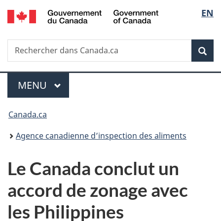
/
Sélec
EN
Passer
Passer
Passer
Government
au
à
à
de
of
contenu
«
la
Canada
Recherche
Rechercher
principal
Au
version
Rec
la
dans
sujet
HTML
Canada.ca
du
simplifiée
langu
Menu
gouvernement
MENU
PRINCIPAL
»
Vous
Canada.ca
êtes
Agence canadienne d’inspection des aliments
ici :
Le Canada conclut un
accord de zonage avec
les Philippines