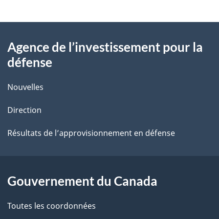
t
À
a
Agence de l’investissement pour la
propos
i
défense
de
l
Nouvelles
ce
s
Direction
site
d
e
Résultats de l’approvisionnement en défense
l
a
Gouvernement du Canada
p
Toutes les coordonnées