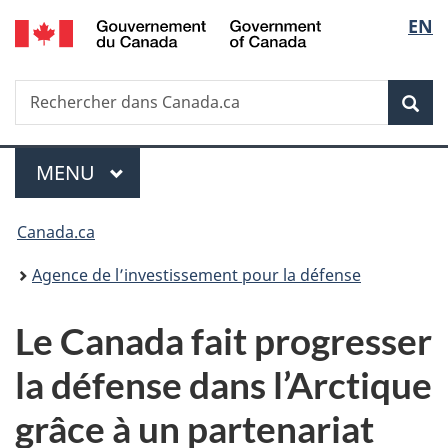
/
Sélec
EN
Passer
Passer
Passer
Government
au
à
à
de
of
contenu
«
la
Canada
Recherche
Rechercher
principal
Au
version
Rec
la
dans
sujet
HTML
Canada.ca
du
simplifiée
langu
Menu
gouvernement
MENU
PRINCIPAL
»
Vous
Canada.ca
êtes
Agence de l’investissement pour la défense
ici :
Le Canada fait progresser
la défense dans l’Arctique
grâce à un partenariat