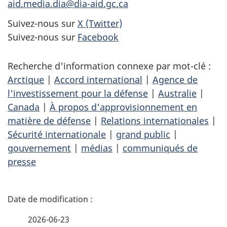
aid.media.dia@dia-aid.gc.ca
Suivez-nous sur
X (Twitter)
Suivez-nous sur
Facebook
Recherche d'information connexe par mot-clé :
Arctique
|
Accord international
|
Agence de
l'investissement pour la défense
|
Australie
|
Canada
|
À propos d'approvisionnement en
matière de défense
|
Relations internationales
|
Sécurité internationale
|
grand public
|
gouvernement
|
médias
|
communiqués de
presse
D
é
2026-06-23