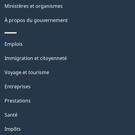
a
Ministères et organismes
g
À propos du gouvernement
e
Thèmes
Emplois
et
Immigration et citoyenneté
sujets
Voyage et tourisme
Entreprises
Prestations
Santé
Impôts