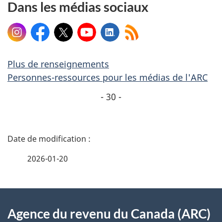
Dans les médias sociaux
Instagram
Facebook
X
YouTube
LinkedIn
Plus de renseignements
Personnes-ressources pour les médias de l'ARC
- 30 -
D
é
2026-01-20
t
À
a
Agence du revenu du Canada (ARC)
propos
i