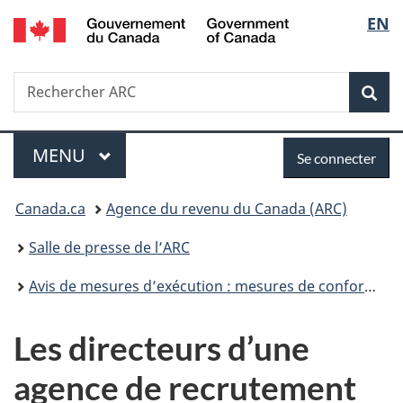
Government
Sélec
EN
Passer
Passer
Passer
of
au
à
à
de
Canada
contenu
«
la
Recherche
Rechercher
principal
Au
version
Rec
la
ARC
sujet
HTML
du
simplifiée
langu
Menu
Se
gouvernement
MENU
PRINCIPAL
Se connecter
»
connecter
Vous
Canada.ca
Agence du revenu du Canada (ARC)
êtes
Salle de presse de l’ARC
ici :
Avis de mesures d’exécution : mesures de conformité
Les directeurs d’une
agence de recrutement