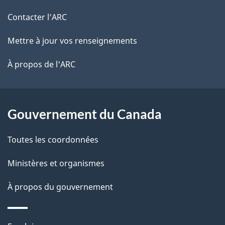
de
l
Contacter l’ARC
ce
s
Mettre à jour vos renseignements
site
d
À propos de l'ARC
e
l
Gouvernement du Canada
a
Toutes les coordonnées
p
Ministères et organismes
a
À propos du gouvernement
g
e