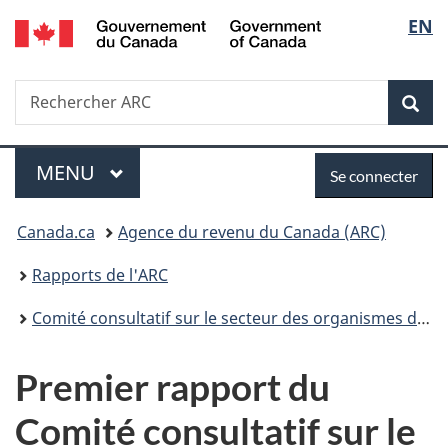
/
Sélec
EN
Passer
Passer
Passer
Government
au
à
à
de
of
contenu
«
la
Canada
Recherche
Rechercher
principal
Au
version
Rec
la
ARC
sujet
HTML
du
simplifiée
langu
Menu
Se
gouvernement
MENU
PRINCIPAL
Se connecter
»
connecter
Vous
Canada.ca
Agence du revenu du Canada (ARC)
êtes
Rapports de l'ARC
ici :
Comité consultatif sur le secteur des organismes de bienfaisance
Premier rapport du
Comité consultatif sur le