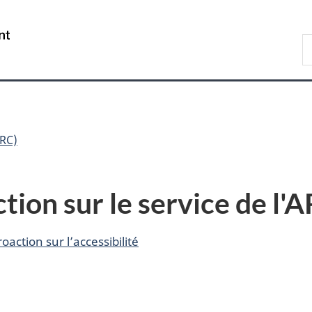
Passer
Passer
Passer
au
à
à
/
R
contenu
«
la
Government
A
principal
Au
version
of
sujet
HTML
Canada
du
simplifiée
gouvernement
»
RC)
tion sur le service de l'
oaction sur l’accessibilité