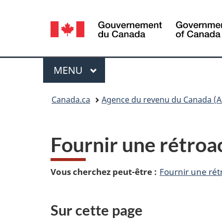
Sélection
de
la
Menu
MENU
PRINCIPAL
langue
Vous
Canada.ca
Agence du revenu du Canada (A
êtes
ici :
Fournir une rétroac
Vous cherchez peut-être :
Fournir une rétr
Sur cette page