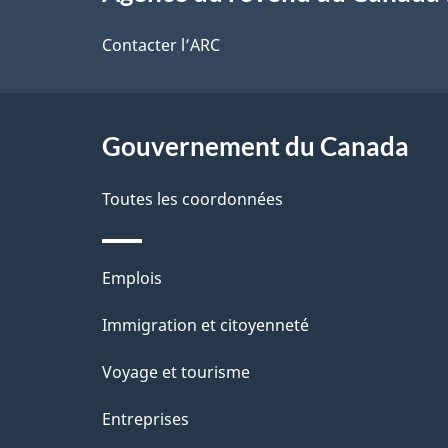
propos
d
t
de
Contacter l’ARC
r
e
ce
e
l
r
site
Gouvernement du Canada
a
é
Toutes les coordonnées
p
t
a
r
Thèmes
Emplois
o
g
et
Immigration et citoyenneté
a
e
sujets
c
Voyage et tourisme
t
Entreprises