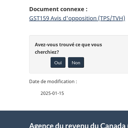
Document connexe :
GST159 Avis d'opposition (TPS/TVH)
D
D
Avez-vous trouvé ce que vous
é
cherchiez?
o
Oui
Non
t
n
n
a
e
i
2025-01-15
z
l
v
À
s
o
Agence du revenu du Canada 