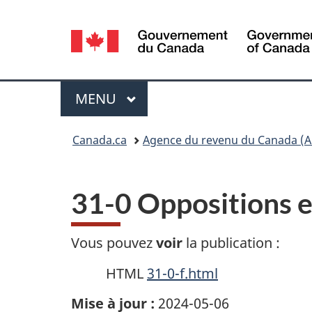
Sélection
de
la
Menu
MENU
PRINCIPAL
langue
Vous
Canada.ca
Agence du revenu du Canada (A
êtes
ici :
31-0 Oppositions e
Vous pouvez
voir
la publication :
HTML
31-0-f.html
Mise à jour :
2024-05-06