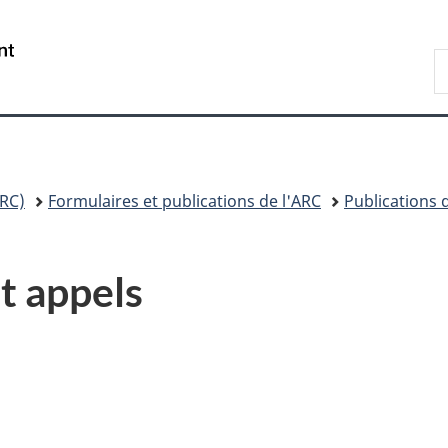
Passer
Passer
Passer
au
à
à
/
R
contenu
«
la
Government
A
principal
Au
version
of
sujet
HTML
Canada
du
simplifiée
gouvernement
»
RC)
Formulaires et publications de l'ARC
Publications 
t appels