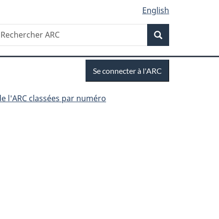
English
Recherche
echercher
Recherche
RC
Se
Se connecter à l'ARC
connecter
de l'ARC classées par numéro