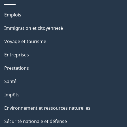
s
u
Thèmes
Emplois
r
et
c
Immigration et citoyenneté
sujets
e
Voyage et tourisme
t
t
Entreprises
e
Prestations
p
a
Santé
g
Impôts
e
Environnement et ressources naturelles
Sécurité nationale et défense