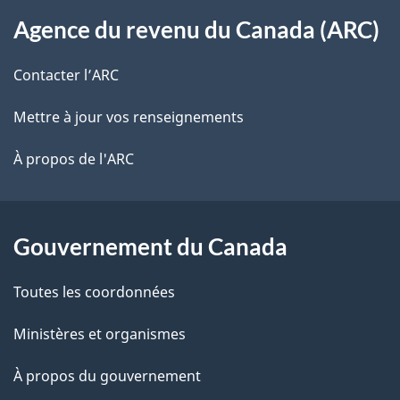
À
n
s
t
Agence du revenu du Canada (ARC)
propos
d
r
d
de
u
e
Contacter l’ARC
e
r
ce
d
Mettre à jour vos renseignements
l
é
site
o
t
À propos de l'ARC
a
r
c
p
o
u
a
a
Gouvernement du Canada
m
c
g
Toutes les coordonnées
t
e
e
i
Ministères et organismes
n
o
À propos du gouvernement
n
t