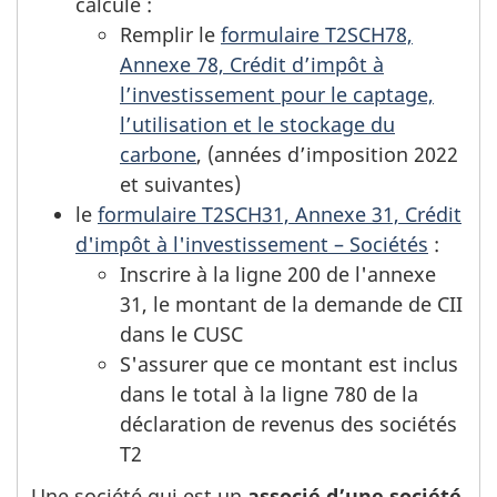
calculé :
Remplir le
formulaire T2SCH78,
Annexe 78, Crédit d’impôt à
l’investissement pour le captage,
l’utilisation et le stockage du
carbone
, (années d’imposition 2022
et suivantes)
le
formulaire T2SCH31, Annexe 31, Crédit
d'impôt à l'investissement – Sociétés
(Ouvre
:
Inscrire à la
ligne 200
de l'annexe
dans
31, le montant de la demande de CII
un
dans le CUSC
nouvel
S'assurer que ce montant est inclus
onglet)
dans le total à la ligne 780 de la
déclaration de revenus des sociétés
T2
Une société qui est un
associé d’une société