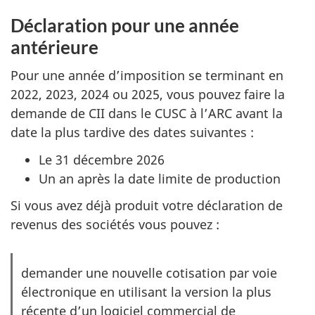
a
Déclaration pour une année
n
antérieure
s
u
Pour une année d’imposition se terminant en
n
2022, 2023, 2024 ou 2025, vous pouvez faire la
n
demande de CII dans le CUSC à l’ARC avant la
o
date la plus tardive des dates
suivantes :
u
Le
31 décembre 2026
v
Un an après la date limite de production
e
l
Si vous avez déjà produit votre déclaration de
o
revenus des sociétés vous
pouvez :
n
g
demander une nouvelle cotisation par voie
l
électronique en utilisant la version la plus
e
récente d’un logiciel commercial de