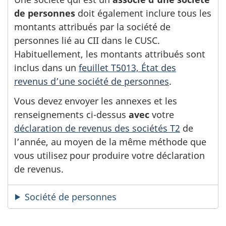
de personnes
doit également inclure tous les
montants attribués par la société de
personnes lié au CII dans le CUSC.
Habituellement, les montants attribués sont
inclus dans un
feuillet T5013, État des
revenus d’une société de personnes
(
.
O
Vous devez envoyer les annexes et les
u
renseignements ci-dessus
avec
votre
v
déclaration de revenus des sociétés T2
de
r
l’année, au moyen de la même méthode que
e
vous utilisez pour produire votre déclaration
d
de revenus.
a
n
Société de personnes
s
u