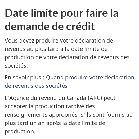
n
Date limite pour faire la
n
o
demande de crédit
u
v
Vous devez produire votre déclaration de
e
revenus au plus tard à la date limite de
l
production de votre déclaration de revenus des
o
sociétés.
n
En savoir plus :
Quand produire votre déclaration
g
de revenus des sociétés
(
l
O
e
L’Agence du revenu du Canada (ARC) peut
u
t
accepter la production tardive des
v
)
renseignements appropriés, s’ils sont fournis au
r
plus tard un an après la date limite de
e
production.
d