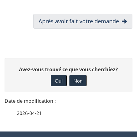
N
Suivant
Après avoir fait votre demande
:
a
v
i
D
D
Avez-vous trouvé ce que vous cherchiez?
g
é
o
Oui
Non
a
n
t
n
t
a
e
i
2026-04-21
i
z
o
v
l
o