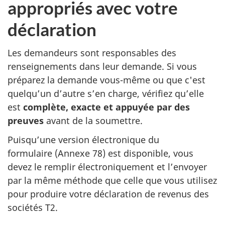
appropriés avec votre
u
n
déclaration
n
o
Les demandeurs sont responsables des
u
renseignements dans leur demande. Si vous
v
préparez la demande
vous-même
ou que c'est
e
quelqu’un d’autre s’en charge, vérifiez qu’elle
l
est
complète, exacte et appuyée par des
o
preuves
avant de la soumettre.
n
Puisqu’une version électronique du
g
formulaire (Annexe 78) est disponible, vous
l
devez le remplir électroniquement et l’envoyer
e
par la même méthode que celle que vous utilisez
t
pour produire votre déclaration de revenus des
)
sociétés T2.