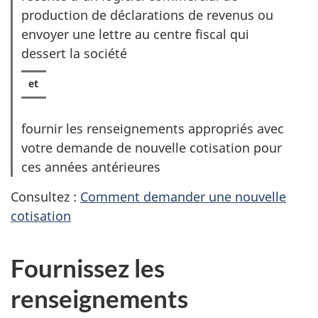
t
production de déclarations de revenus ou
)
envoyer une lettre au centre fiscal qui
dessert la société
fournir les renseignements appropriés avec
votre demande de nouvelle cotisation pour
ces années antérieures
Consultez :
Comment demander une nouvelle
cotisation
(
O
u
Fournissez les
v
renseignements
r
e