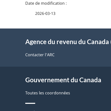
n
a
e
i
2026-03-13
z
l
v
À
s
o
Agence du revenu du Canada 
propos
d
t
de
Contacter l’ARC
r
e
ce
e
l
r
site
Gouvernement du Canada
a
é
Toutes les coordonnées
p
t
a
r