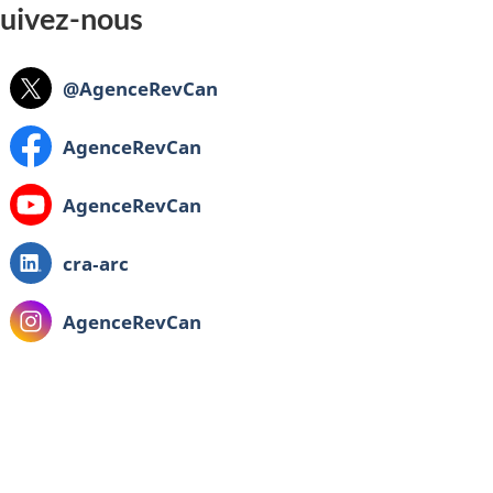
uivez-nous
@AgenceRevCan
AgenceRevCan
AgenceRevCan
cra‑arc
AgenceRevCan