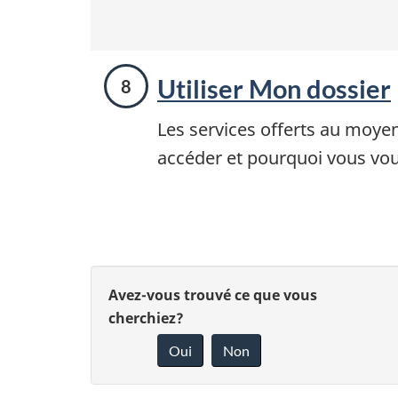
Utiliser Mon dossier
Les services offerts au moyen
accéder et pourquoi vous voud
D
D
Avez-vous trouvé ce que vous
é
cherchiez?
o
Oui
Non
t
n