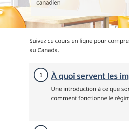
canadien
Suivez ce cours en ligne pour compren
au Canada.
M
À quoi servent les i
o
d
Une introduction à ce que son
comment fonctionne le régim
u
l