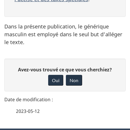
Dans la présente publication, le générique
masculin est employé dans le seul but d’alléger
le texte.
D
D
Avez-vous trouvé ce que vous cherchiez?
é
o
Oui
Non
n
t
n
a
e
2023-05-12
i
z
v
l