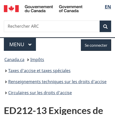
/
Sélec
EN
Passer
Passer
Passer
Government
au
à
à
de
of
contenu
«
la
Canada
Recherche
Rechercher
principal
Au
version
Rec
la
ARC
sujet
HTML
du
simplifiée
langu
Menu
Se
gouvernement
MENU
PRINCIPAL
Se connecter
»
connecter
Vous
Canada.ca
Impôts
êtes
Taxes d’accise et taxes spéciales
ici :
Renseignements techniques sur les droits d'accise
Circulaires sur les droits d'accise
ED212-13 Exigences de