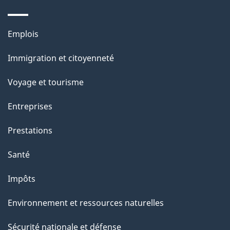
s
u
Thèmes
Emplois
r
et
c
Immigration et citoyenneté
sujets
e
Voyage et tourisme
t
t
Entreprises
e
Prestations
p
a
Santé
g
Impôts
e
Environnement et ressources naturelles
Sécurité nationale et défense