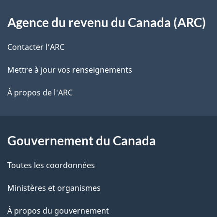
o
À
s
t
Agence du revenu du Canada (ARC)
propos
r
d
de
e
Contacter l’ARC
e
r
ce
Mettre à jour vos renseignements
l
é
site
t
À propos de l'ARC
a
r
p
o
a
a
Gouvernement du Canada
c
g
Toutes les coordonnées
t
e
i
Ministères et organismes
o
À propos du gouvernement
n