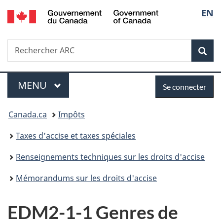
/
Sélec
EN
Passer
Passer
Passer
Government
au
à
à
de
of
contenu
«
la
Canada
Recherche
Rechercher
principal
Au
version
Rec
la
ARC
sujet
HTML
du
simplifiée
langu
Menu
Se
gouvernement
MENU
PRINCIPAL
Se connecter
»
connecter
Vous
Canada.ca
Impôts
êtes
Taxes d’accise et taxes spéciales
ici :
Renseignements techniques sur les droits d'accise
Mémorandums sur les droits d'accise
EDM2-1-1 Genres de