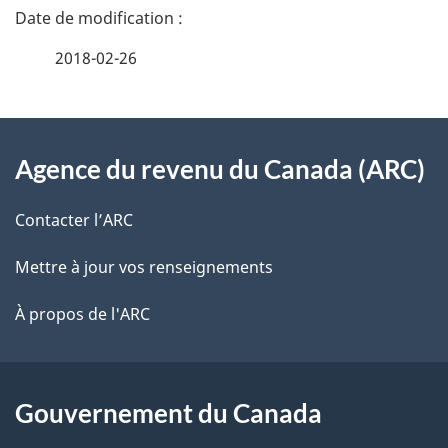
n
a
e
2018-02-26
i
z
v
l
o
À
s
t
Agence du revenu du Canada (ARC)
propos
r
d
de
e
Contacter l’ARC
e
r
ce
Mettre à jour vos renseignements
l
é
site
t
À propos de l'ARC
a
r
p
o
a
a
Gouvernement du Canada
c