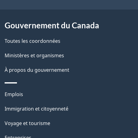
r
p
o
a
a
Gouvernement du Canada
c
g
Toutes les coordonnées
t
e
i
Ministères et organismes
o
À propos du gouvernement
n
s
u
Thèmes
Emplois
r
et
c
Immigration et citoyenneté
sujets
e
Voyage et tourisme
t
Entreprises