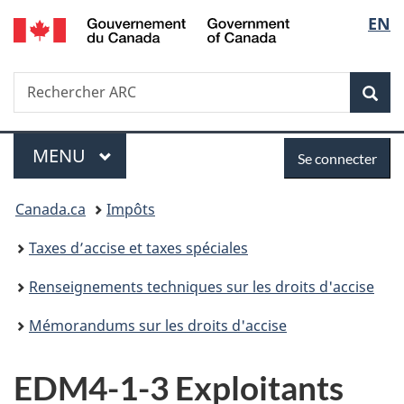
/
Sélec
EN
Passer
Passer
Passer
Government
au
à
à
de
of
contenu
«
la
Canada
Recherche
Rechercher
principal
Au
version
Rec
la
ARC
sujet
HTML
du
simplifiée
langu
Menu
Se
gouvernement
MENU
PRINCIPAL
Se connecter
»
connecter
Vous
Canada.ca
Impôts
êtes
Taxes d’accise et taxes spéciales
ici :
Renseignements techniques sur les droits d'accise
Mémorandums sur les droits d'accise
EDM4-1-3 Exploitants