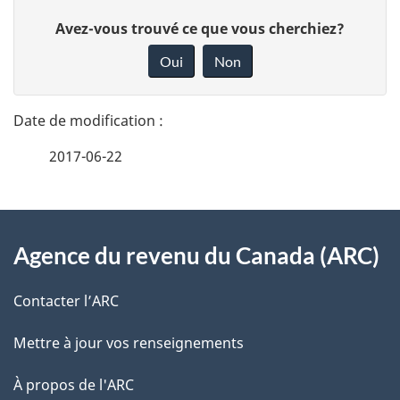
D
D
Avez-vous trouvé ce que vous cherchiez?
é
o
Oui
Non
n
t
n
a
e
2017-06-22
i
z
v
l
o
À
s
t
Agence du revenu du Canada (ARC)
propos
r
d
de
e
Contacter l’ARC
e
r
ce
Mettre à jour vos renseignements
l
é
site
t
À propos de l'ARC
a