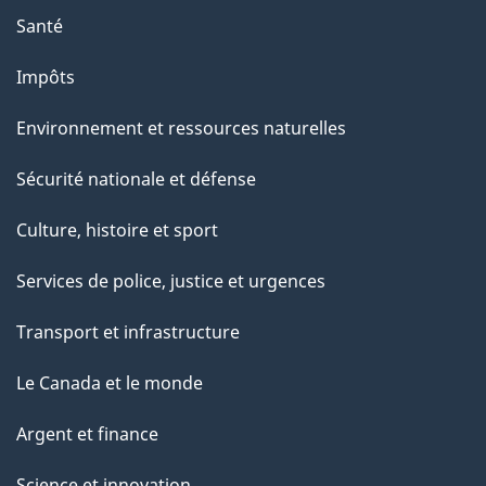
e
Santé
p
a
Impôts
g
Environnement et ressources naturelles
e
Sécurité nationale et défense
Culture, histoire et sport
Services de police, justice et urgences
Transport et infrastructure
Le Canada et le monde
Argent et finance
Science et innovation