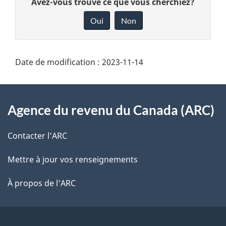
D
Avez-vous trouvé ce que vous cherchiez?
é
o
Oui
Non
n
t
n
a
e
Date de modification :
2023-11-14
i
z
À
v
l
Agence du revenu du Canada (ARC)
o
propos
s
t
de
Contacter l’ARC
r
d
e
ce
Mettre à jour vos renseignements
e
r
site
À propos de l'ARC
l
é
t
a
r