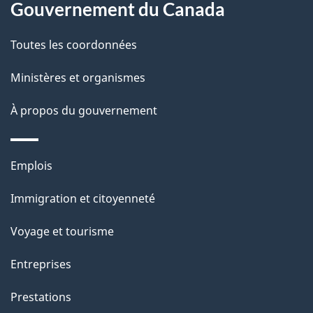
p
Gouvernement du Canada
o
a
a
Toutes les coordonnées
c
g
t
Ministères et organismes
e
i
À propos du gouvernement
o
n
s
Thèmes
Emplois
u
et
Immigration et citoyenneté
r
sujets
c
Voyage et tourisme
e
Entreprises
t
t
Prestations