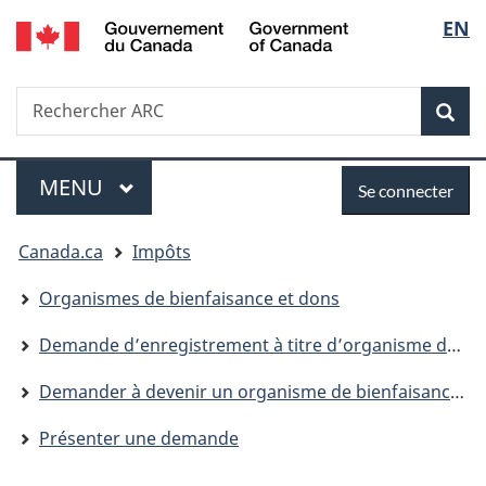
/
Sélec
EN
Passer
Passer
Government
au
à
de
of
contenu
la
Canada
Recherche
Rechercher
principal
version
la
dans
HTML
Rech
Canada.ca
simplifiée
langu
Menu
Se
MENU
PRINCIPAL
Se connecter
connecter
Vous
Canada.ca
Impôts
êtes
Organismes de bienfaisance et dons
ici
Demande d’enregistrement à titre d’organisme de bienfaisance ou d'autre donataire reconnu
:
Demander à devenir un organisme de bienfaisance enregistré
Présenter une demande