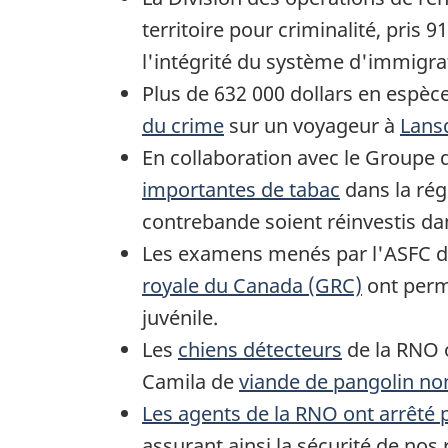
territoire pour criminalité, pris
l'intégrité du système d'immigr
Plus de 632 000 dollars en espèc
du crime
sur un voyageur à
Lans
En collaboration avec le Groupe d
importantes de tabac
dans la rég
contrebande soient réinvestis dan
Les examens menés par l'ASFC da
royale du Canada (GRC)
ont perm
juvénile.
Les
chiens détecteurs
de la RNO o
Camila de
viande de pangolin no
Les agents de la RNO ont arrêté 
assurant ainsi la sécurité de nos