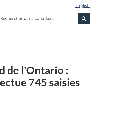
English
Recherche
echercher
Recherche
ans
anada.ca
 de l'Ontario :
fectue 745 saisies