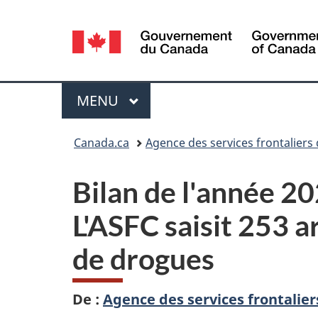
Sélection
de
la
Menu
MENU
PRINCIPAL
langue
Vous
Canada.ca
Agence des services frontaliers
êtes
Bilan de l'année 20
ici :
L'ASFC saisit 253 a
de drogues
De :
Agence des services frontalie