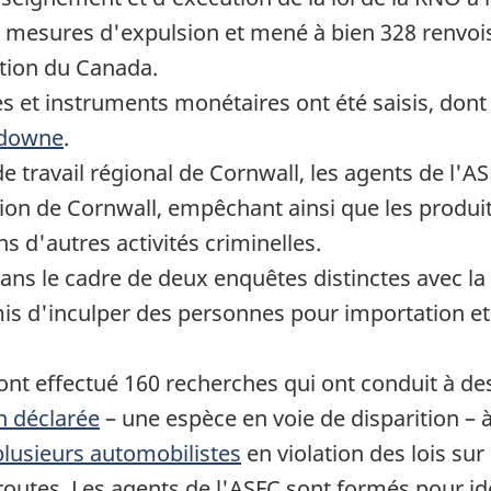
 91 mesures d'expulsion et mené à bien 328 renvoi
ation du Canada.
es et instruments monétaires ont été saisis, don
downe
.
e travail régional de Cornwall, les agents de l'A
ion de Cornwall, empêchant ainsi que les produit
s d'autres activités criminelles.
ns le cadre de deux enquêtes distinctes avec la
is d'inculper des personnes pour importation e
nt effectué 160 recherches qui ont conduit à des
n déclarée
– une espèce en voie de disparition – 
plusieurs automobilistes
en violation des lois sur
 routes. Les agents de l'ASFC sont formés pour i