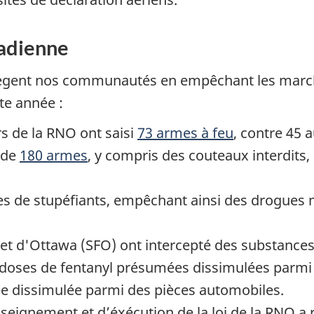
nadienne
tègent nos communautés en empêchant les march
te année :
rs de la RNO ont saisi
73 armes à feu
, contre 45 
 de
180 armes
, y compris des couteaux interdits,
ies de stupéfiants, empêchant ainsi des drogues 
fret d'Ottawa (SFO) ont intercepté des substanc
oses de fentanyl présumées dissimulées parmi d
dissimulée parmi des pièces automobiles.
seignement et d’éxécution de la loi de la RNO a 