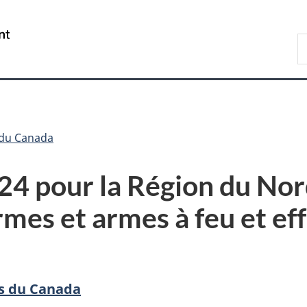
Passer
Passer
Passer
au
à
à
/
R
contenu
«
la
Government
d
principal
Au
version
of
C
sujet
HTML
Canada
du
simplifiée
gouvernement
»
 du Canada
24 pour la Région du Nord
rmes et armes à feu et ef
rs du Canada