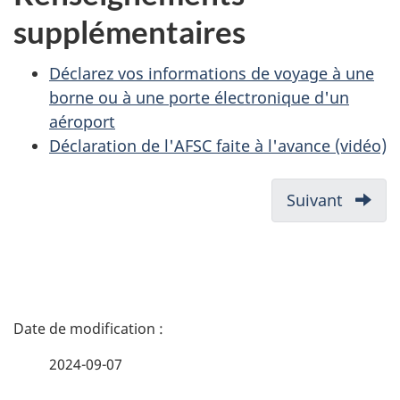
supplémentaires
Déclarez vos informations de voyage à une
borne ou à une porte électronique d'un
aéroport
Déclaration de l'AFSC faite à l'avance (vidéo)
Suivant
Ce
que
vous
avez
besoin
D
avant
de
é
2024-09-07
comme
t