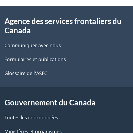
À
a
Agence des services frontaliers du
propos
i
Canada
de
l
Communiquer avec nous
ce
s
Formulaires et publications
site
d
e
Glossaire de l'ASFC
l
a
Gouvernement du Canada
p
Toutes les coordonnées
a
Ministères et organismes