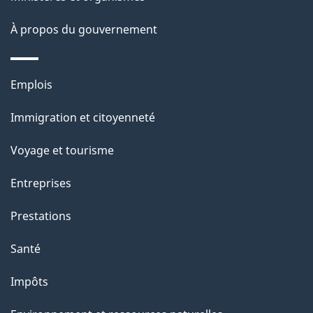
g
À propos du gouvernement
e
Thèmes
Emplois
et
Immigration et citoyenneté
sujets
Voyage et tourisme
Entreprises
Prestations
Santé
Impôts