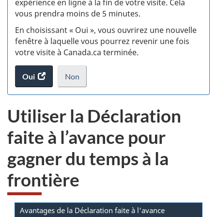
expérience en ligne à la fin de votre visite. Cela
vous prendra moins de 5 minutes.
fi
En choisissant « Oui », vous ouvrirez une nouvelle
d
fenêtre à laquelle vous pourrez revenir une fois
votre visite à Canada.ca terminée.
vi
Oui
accéder
Non
(t
au
je
.
sondage.
ne
d
Utiliser la Déclaration
veux
pas
faite à l’avance pour
participer
au
gagner du temps à la
sondage
du
frontière
site
web,
Avantages de la Déclaration faite à l'avance