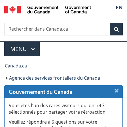
/
Sélec
EN
Passer
Passer
Passer
Passer
Government
au
au
à
à
de
of
Gestionnaire
contenu
«
la
Canada
Recherche
Rechercher
des
principal
Au
version
Rec
la
dans
Invitations
sujet
HTML
Canada.ca
du
simplifiée
langu
Menu
gouvernement
MENU
PRINCIPAL
»
Vous
Canada.ca
êtes
Agence des services frontaliers du Canada
ici :
×
F
Gouvernement du Canada
:
Vous êtes l’un des rares visiteurs qui ont été
sélectionnés pour partager votre rétroaction.
S
Veuillez répondre à 6 questions sur votre
d