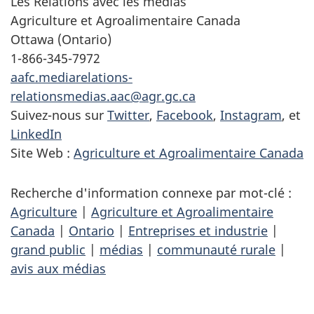
Les Relations avec les médias
Agriculture et Agroalimentaire Canada
Ottawa (Ontario)
1-866-345-7972
aafc.mediarelations-
relationsmedias.aac@agr.gc.ca
Suivez-nous sur
Twitter
,
Facebook
,
Instagram
, et
LinkedIn
Site Web :
Agriculture et Agroalimentaire Canada
Recherche d'information connexe par mot-clé :
Agriculture
|
Agriculture et Agroalimentaire
Canada
|
Ontario
|
Entreprises et industrie
|
grand public
|
médias
|
communauté rurale
|
avis aux médias