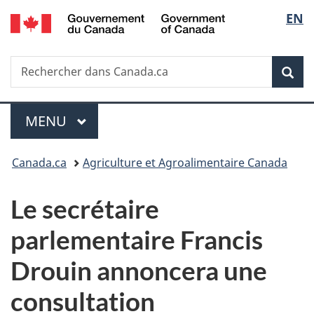
/
Sélec
EN
Passer
Passer
Passer
Government
au
à
à
de
of
contenu
«
la
Canada
Recherche
Rechercher
principal
Au
version
Rec
la
dans
sujet
HTML
Canada.ca
du
simplifiée
langu
Menu
gouvernement
MENU
PRINCIPAL
»
Vous
Canada.ca
Agriculture et Agroalimentaire Canada
êtes
Le secrétaire
ici :
parlementaire Francis
Drouin annoncera une
consultation