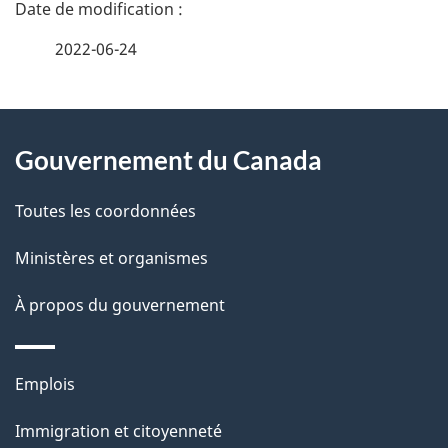
D
é
2022-06-24
t
À
a
Gouvernement du Canada
propos
i
de
l
Toutes les coordonnées
ce
s
Ministères et organismes
site
d
À propos du gouvernement
e
l
Thèmes
Emplois
et
a
Immigration et citoyenneté
sujets