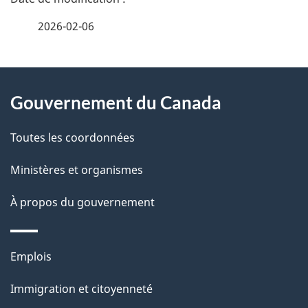
é
2026-02-06
t
À
a
Gouvernement du Canada
propos
i
de
l
Toutes les coordonnées
ce
s
Ministères et organismes
site
d
À propos du gouvernement
e
l
Thèmes
Emplois
et
a
Immigration et citoyenneté
sujets