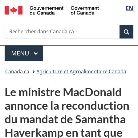
/
Sélec
EN
Passer
Passer
Passer
Government
au
à
à
de
of
contenu
«
la
Canada
Recherche
Rechercher
principal
Au
version
Rec
la
dans
sujet
HTML
Canada.ca
du
simplifiée
langu
Menu
gouvernement
MENU
PRINCIPAL
»
Vous
Canada.ca
Agriculture et Agroalimentaire Canada
êtes
Le ministre MacDonald
ici :
annonce la reconduction
du mandat de Samantha
Haverkamp en tant que