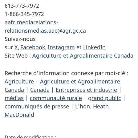
613‑773‑7972
1‑866‑345‑7972
aafc.mediarelations-
relationsmedias.aac@agr.gc.ca
Suivez‑nous
sur
X
,
Facebook
,
Instagram
et
LinkedIn
Site Web :
Agriculture et Agroalimentaire Canada
Recherche d'information connexe par mot-clé :
Agriculture
|
Agriculture et Agroalimentaire
Canada
|
Canada
|
Entreprises et industrie
|
médias
|
communauté rurale
|
grand public
|
communiqués de presse
|
L'hon. Heath
MacDonald
D