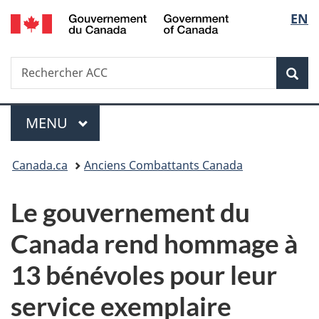
/
Sélec
EN
Passer
Passer
Passer
Government
au
à
à
de
of
contenu
«
la
Canada
Recherche
Rechercher
principal
Au
version
Rec
la
ACC
sujet
HTML
du
simplifiée
langu
Menu
gouvernement
MENU
PRINCIPAL
»
Vous
Canada.ca
Anciens Combattants Canada
êtes
Le gouvernement du
ici :
Canada rend hommage à
13 bénévoles pour leur
service exemplaire