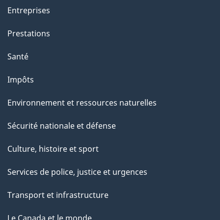
a
Entreprises
g
Prestations
e
Santé
Impôts
Environnement et ressources naturelles
Sécurité nationale et défense
Culture, histoire et sport
Services de police, justice et urgences
Transport et infrastructure
Le Canada et le monde