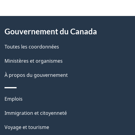
t
À
a
Gouvernement du Canada
propos
i
de
l
Toutes les coordonnées
ce
s
Ministères et organismes
site
d
À propos du gouvernement
e
l
Thèmes
Emplois
et
a
Immigration et citoyenneté
sujets
p
Voyage et tourisme