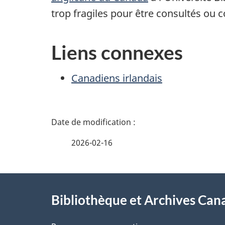
trop fragiles pour être consultés ou c
Liens connexes
Canadiens irlandais
D
é
2026-02-16
t
À
a
Bibliothèque et Archives Can
propos
i