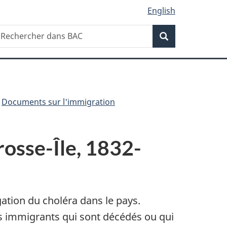
English
Recherche
echercher
Recherche
ans
AC
Documents sur l'immigration
rosse-Île, 1832-
ation du choléra dans le pays.
es immigrants qui sont décédés ou qui