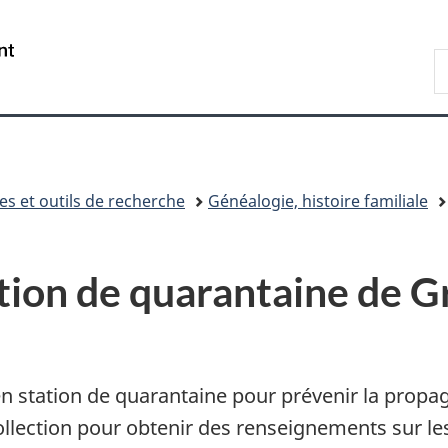
Passer
Passer
Passer
au
à
à
/
R
contenu
«
la
Government
d
principal
Au
version
of
B
sujet
HTML
Canada
du
simplifiée
gouvernement
»
es et outils de recherche
Généalogie, histoire familiale
tion de quarantaine de G
n station de quarantaine pour prévenir la propag
ollection pour obtenir des renseignements sur l