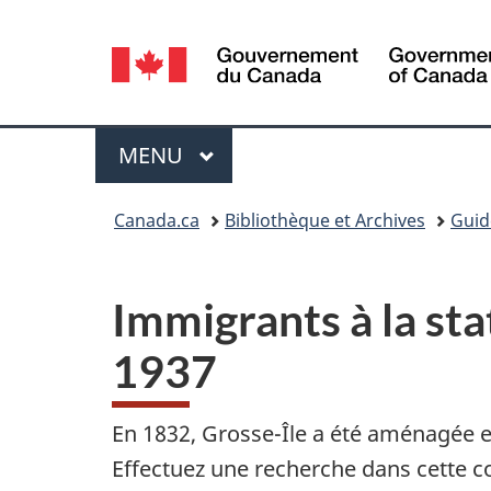
Sélection
de
la
Menu
MENU
PRINCIPAL
langue
Vous
Canada.ca
Bibliothèque et Archives
Guid
êtes
ici :
Immigrants à la sta
1937
En 1832, Grosse-Île a été aménagée e
Effectuez une recherche dans cette c