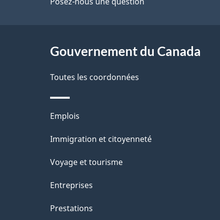
de
Posez-nous une question
l
ce
s
site
Gouvernement du Canada
d
e
Toutes les coordonnées
l
Thèmes
Emplois
a
et
Immigration et citoyenneté
p
sujets
Voyage et tourisme
a
Entreprises
g
Prestations