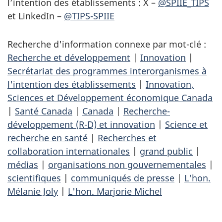
l’intention des établissements : X –
@SPIIE_TIPS
et LinkedIn –
@TIPS-SPIIE
Recherche d'information connexe par mot-clé :
Recherche et développement
|
Innovation
|
Secrétariat des programmes interorganismes à
l'intention des établissements
|
Innovation,
Sciences et Développement économique Canada
|
Santé Canada
|
Canada
|
Recherche-
développement (R-D) et innovation
|
Science et
recherche en santé
|
Recherches et
collaboration internationales
|
grand public
|
médias
|
organisations non gouvernementales
|
scientifiques
|
communiqués de presse
|
L'hon.
Mélanie Joly
|
L'hon. Marjorie Michel