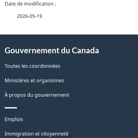
D
é
2026-05-19
t
À
a
Gouvernement du Canada
propos
i
de
l
Toutes les coordonnées
ce
s
Ministères et organismes
site
d
À propos du gouvernement
e
l
Thèmes
Emplois
et
a
Immigration et citoyenneté
sujets