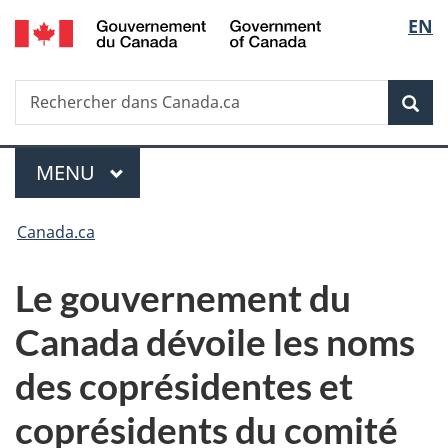
/
Sélec
EN
Passer
Passer
Passer
Government
au
à
à
de
of
contenu
«
la
Canada
Recherche
Rechercher
principal
Au
version
Rec
la
dans
sujet
HTML
Canada.ca
du
simplifiée
langu
Menu
gouvernement
MENU
PRINCIPAL
»
Vous
Canada.ca
êtes
Le gouvernement du
ici :
Canada dévoile les noms
des coprésidentes et
coprésidents du comité