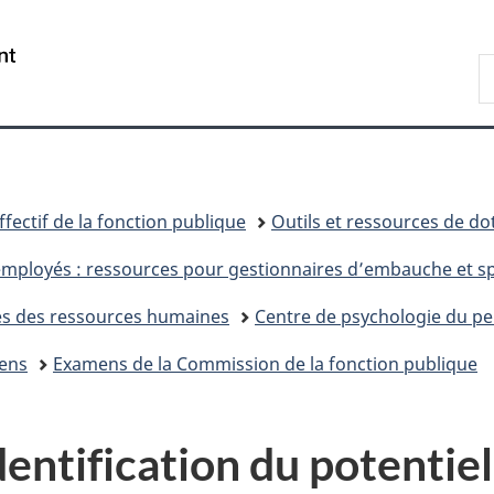
Passer
Passer
Passer
Passer
au
au
à
à
/
R
Gestionnaire
contenu
«
la
Government
d
des
principal
Au
version
of
C
Invitations
sujet
HTML
Canada
du
simplifiée
gouvernement
»
ffectif de la fonction publique
Outils et ressources de do
employés : ressources pour gestionnaires d’embauche et sp
stes des ressources humaines
Centre de psychologie du p
mens
Examens de la Commission de la fonction publique
dentification du potentiel