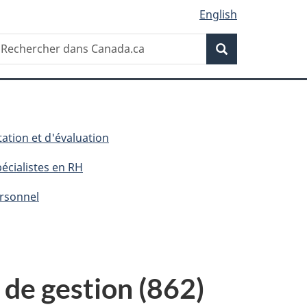
English
Recherche
echercher
Recherche
ans
anada.ca
tation et d'évaluation
écialistes en RH
ersonnel
 de gestion (862)