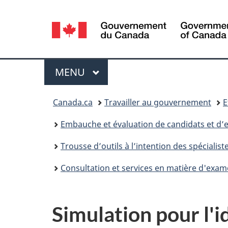
Sélection
de
la
Menu
MENU
PRINCIPAL
langue
Vous
Canada.ca
Travailler au gouvernement
E
êtes
Embauche et évaluation de candidats et d’
ici :
Trousse d’outils à l’intention des spéciali
Consultation et services en matière d'exa
Simulation pour l'i