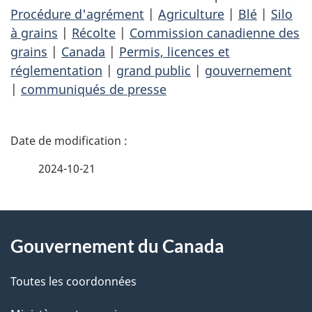
Procédure d'agrément
|
Agriculture
|
Blé
|
Silo
à grains
|
Récolte
|
Commission canadienne des
grains
|
Canada
|
Permis, licences et
réglementation
|
grand public
|
gouvernement
|
communiqués de presse
D
é
2024-10-21
t
À
a
Gouvernement du Canada
propos
i
de
l
Toutes les coordonnées