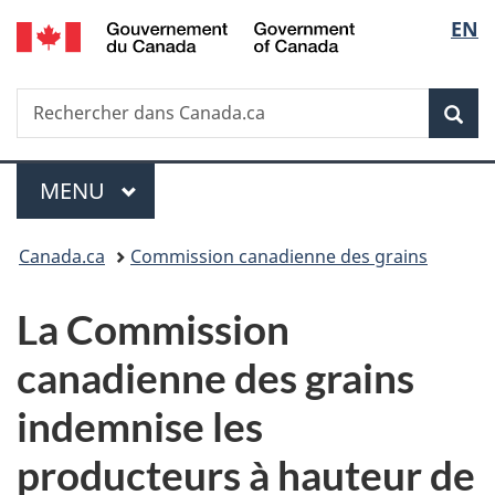
/
Sélec
EN
Passer
Passer
Passer
Government
au
à
à
de
of
contenu
«
la
Canada
Recherche
Rechercher
principal
Au
version
Rec
la
dans
sujet
HTML
Canada.ca
du
simplifiée
langu
Menu
gouvernement
MENU
PRINCIPAL
»
Vous
Canada.ca
Commission canadienne des grains
êtes
La Commission
ici :
canadienne des grains
indemnise les
producteurs à hauteur de