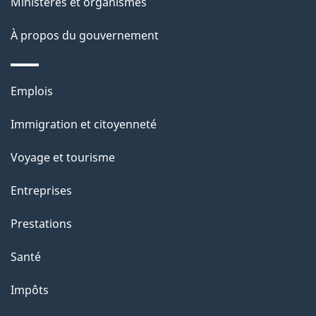
ce
s
Ministères et organismes
site
d
À propos du gouvernement
e
l
Thèmes
Emplois
et
a
Immigration et citoyenneté
sujets
p
Voyage et tourisme
a
Entreprises
g
Prestations
e
Santé
Impôts