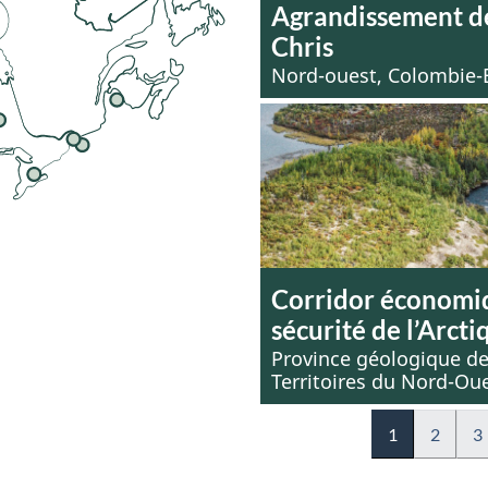
Agrandissement d
Chris
Nord-ouest, Colombie-
Corridor économi
sécurité de l’Arcti
Province géologique de
Territoires du Nord-Ou
1
2
3