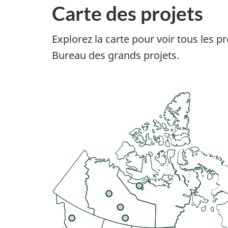
p
Carte des projets
r
Explorez la carte pour voir tous les p
o
Bureau des grands projets.
j
e
t
s