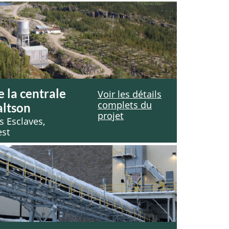
 la centrale
Voir les détails
complets du
altson
projet
s Esclaves,
est