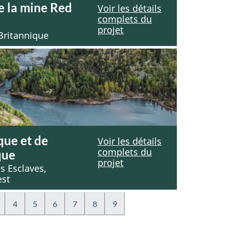
e la mine Red
Voir les détails
complets du
projet
Britannique
que et de
Voir les détails
complets du
que
projet
s Esclaves,
est
4
5
6
7
8
9