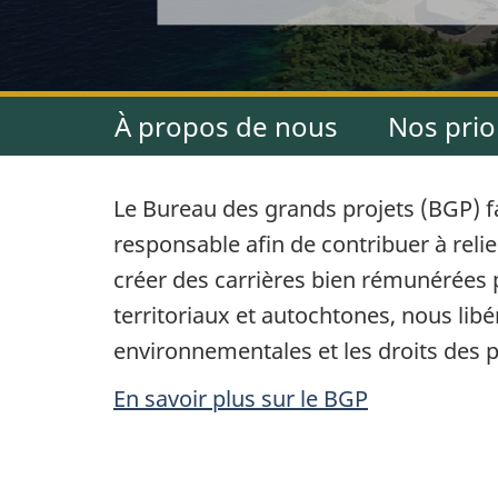
d
s
d
e
i
e
l
c
À propos de nous
Nos prio
s
a
i
g
l
Le Bureau des grands projets (BGP) fa
:
r
responsable afin de contribuer à reli
a
créer des carrières bien rémunérées p
a
n
territoriaux et autochtones, nous li
n
environnementales et les droits des 
g
d
En savoir plus sur le
BGP
u
s
e