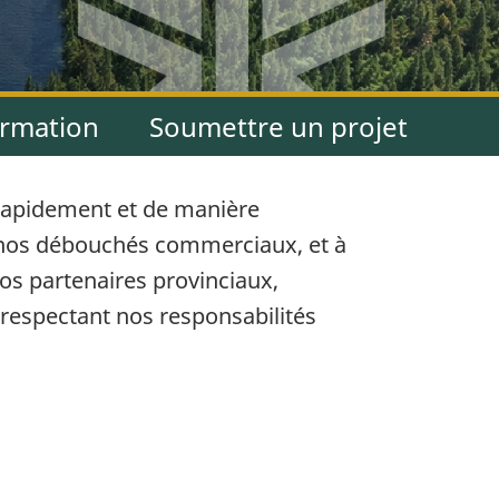
e
ormation
Soumettre un projet
s rapidement et de manière
et nos débouchés commerciaux, et à
nos partenaires provinciaux,
 respectant nos responsabilités