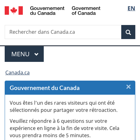
/
Sélec
EN
Passer
Passer
Passer
Passer
Government
au
au
à
à
de
of
Gestionnaire
contenu
«
la
Canada
Recherche
Rechercher
des
principal
Au
version
Rec
la
dans
Invitations
sujet
HTML
Canada.ca
du
simplifiée
langu
Menu
gouvernement
MENU
PRINCIPAL
»
Vous
Canada.ca
êtes
×
F
Gouvernement du Canada
ici :
:
Vous êtes l’un des rares visiteurs qui ont été
sélectionnés pour partager votre rétroaction.
S
Veuillez répondre à 6 questions sur votre
d
expérience en ligne à la fin de votre visite. Cela
vous prendra moins de 5 minutes.
si