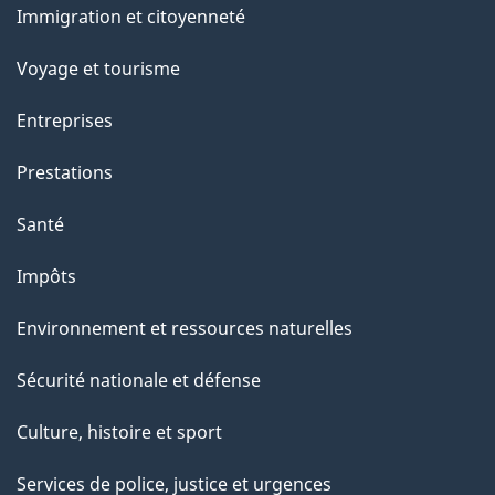
a
Immigration et citoyenneté
sujets
p
Voyage et tourisme
a
Entreprises
g
Prestations
e
Santé
Impôts
Environnement et ressources naturelles
Sécurité nationale et défense
Culture, histoire et sport
Services de police, justice et urgences