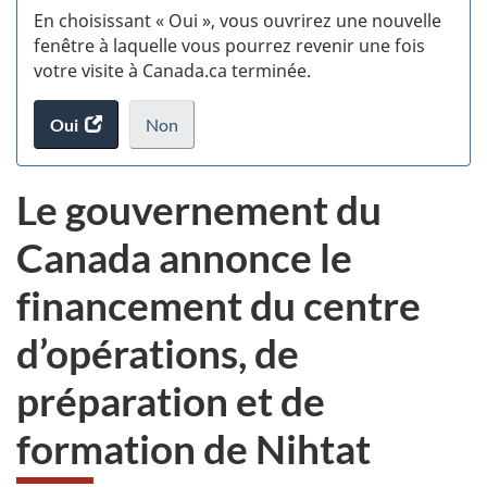
En choisissant « Oui », vous ouvrirez une nouvelle
w
fenêtre à laquelle vous pourrez revenir une fois
votre visite à Canada.ca terminée.
(t
Oui
accéder
Non
d
au
je
.
sondage.
ne
Le gouvernement du
veux
pas
Canada annonce le
participer
au
financement du centre
sondage
du
d’opérations, de
site
web,
préparation et de
formation de Nihtat