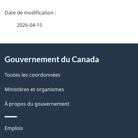
D
é
2026-04-15
t
À
a
Gouvernement du Canada
propos
i
de
l
Toutes les coordonnées
ce
s
Ministères et organismes
site
d
À propos du gouvernement
e
l
Thèmes
Emplois
et