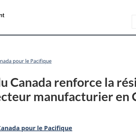
Passer
Passer
Passer
au
à
à
/
R
contenu
«
la
Government
P
principal
Au
version
of
sujet
HTML
Canada
du
simplifiée
gouvernement
»
ada pour le Pacifique
 Canada renforce la résil
ecteur manufacturier en
nada pour le Pacifique