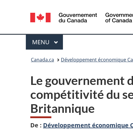
Sélection
de
la
Menu
MENU
PRINCIPAL
langue
Vous
Canada.ca
Développement économique Can
êtes
Le gouvernement du
ici :
compétitivité du s
Britannique
De :
Développement économique Ca