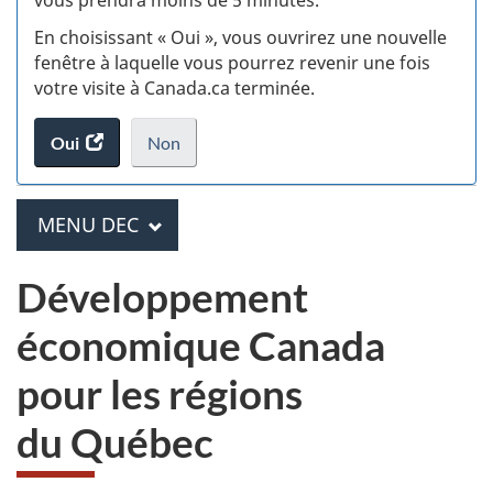
En choisissant « Oui », vous ouvrirez une nouvelle
w
fenêtre à laquelle vous pourrez revenir une fois
(t
votre visite à Canada.ca terminée.
d
Oui
accéder
Non
au
je
.
sondage.
ne
veux
PRINCIPAL
MENU DEC
M
pas
e
participer
Développement
au
n
sondage
économique Canada
u
du
site
pour les régions
D
web,
E
du Québec
C