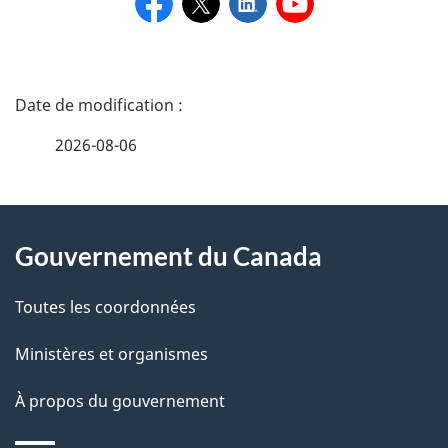
D
é
2026-08-06
t
a
À
i
Gouvernement du Canada
propos
l
de
Toutes les coordonnées
s
ce
Ministères et organismes
d
site
e
À propos du gouvernement
l