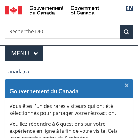
/
Sélecti
EN
Passer
Passer
Passer
Passer
Government
au
au
à
à
de
of
Gestionnaire
contenu
«
la
Canada
Recherche
Recherche
la
des
principal
Au
version
Rec
DEC
Invitations
sujet
HTML
langue
du
simplifiée
gouvernement
MENU
PRINCIPAL
Menu
»
Vous
Canada.ca
êtes
×
F
ici :
Gouvernement du Canada
:
Vous êtes l’un des rares visiteurs qui ont été
S
sélectionnés pour partager votre rétroaction.
d
Veuillez répondre à 6 questions sur votre
expérience en ligne à la fin de votre visite. Cela
si
vous prendra moins de 5 minutes.