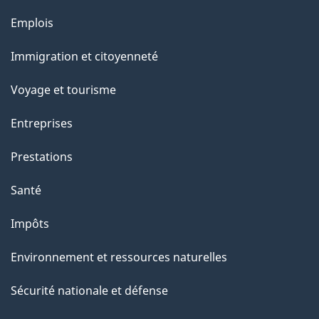
a
Thèmes
Emplois
p
et
Immigration et citoyenneté
a
sujets
g
Voyage et tourisme
e
Entreprises
Prestations
Santé
Impôts
Environnement et ressources naturelles
Sécurité nationale et défense