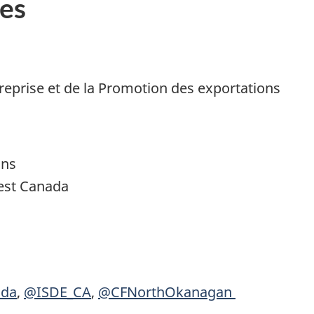
es
treprise et de la Promotion des exportations
ons
uest Canada
da
,
@ISDE_CA
,
@CFNorthOkanagan