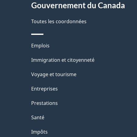
Gouvernement du Canada
propos
i
de
Toutes les coordonnées
l
ce
s
Thèmes
Emplois
site
d
et
Immigration et citoyenneté
sujets
e
Voyage et tourisme
l
Entreprises
a
Prestations
p
Santé
a
Impôts