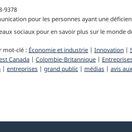
8-9378
nication pour les personnes ayant une déficienc
eaux sociaux pour en savoir plus sur le monde de
 mot-clé :
Économie et industrie
|
Innovation
|
uest Canada
|
Colombie-Britannique
|
Entreprises
n
|
entreprises
|
grand public
|
médias
|
avis au