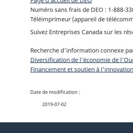
Page d’accueil de DEO
Numéro sans frais de DEO : 1-888-33
Téléimprimeur (appareil de télécommu
Suivez Entreprises Canada sur les rés
Recherche d'information connexe par
Diversification de l'économie de l'O
Financement et soutien à l'innovatio
D
é
2019-07-02
t
À
a