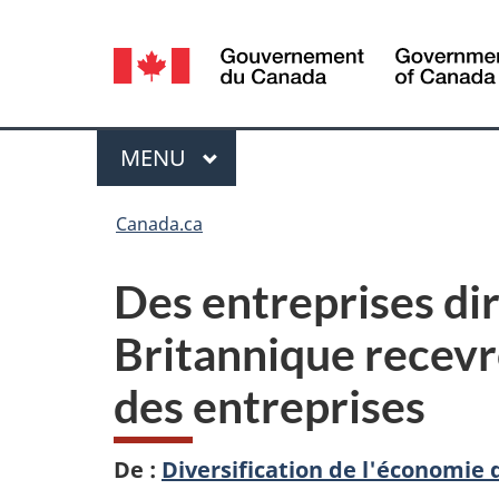
Sélection
de
la
Menu
MENU
PRINCIPAL
langue
Vous
Canada.ca
êtes
Des entreprises di
ici :
Britannique recevr
des entreprises
De :
Diversification de l'économie