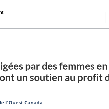
Passer
Passer
Passer
au
à
à
/
R
contenu
«
la
Government
d
principal
Au
version
of
C
sujet
HTML
Canada
du
simplifiée
gouvernement
»
rigées par des femmes e
ont un soutien au profit
 de l'Ouest Canada