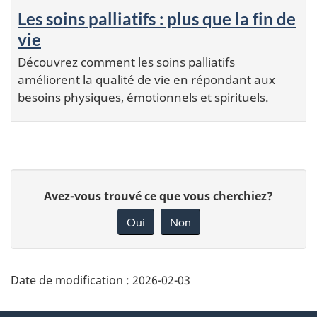
Les soins palliatifs : plus que la fin de
vie
Découvrez comment les soins palliatifs
améliorent la qualité de vie en répondant aux
besoins physiques, émotionnels et spirituels.
D
D
Avez-vous trouvé ce que vous cherchiez?
é
o
Oui
Non
n
t
n
a
e
Date de modification :
2026-02-03
i
z