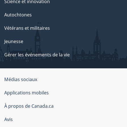
Science et innovation
Autochtones
Vétérans et militaires
Jeunesse
Gérer les événements de la vie
Organisation
Médias sociaux
du
Applications mobiles
gouvernement
du
À propos de Canada.ca
Canada
Avis