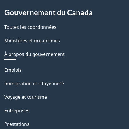
À
v
l
Gouvernement du Canada
o
propos
s
t
de
Toutes les coordonnées
r
d
e
ce
Ministères et organismes
e
r
site
À propos du gouvernement
l
é
t
a
Thèmes
Emplois
r
et
p
o
Immigration et citoyenneté
sujets
a
a
Voyage et tourisme
c
g
t
Entreprises
e
i
Prestations
o