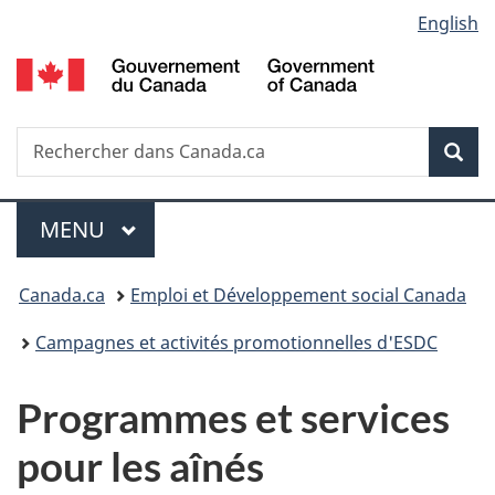
Sélection
English
Passer
Passer
au
à
G
de
contenu
la
d
principal
version
C
la
HTML
Recherche
R
Rec
simplifiée
d
langue
C
Menu
MENU
PRINCIPAL
Vous
Canada.ca
Emploi et Développement social Canada
êtes
Campagnes et activités promotionnelles d'ESDC
ici:
Programmes et services
pour les aînés