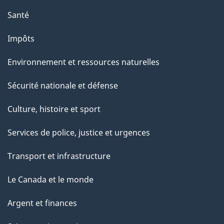
n
Santé
s
Impôts
u
r
Environnement et ressources naturelles
c
Sécurité nationale et défense
e
t
Culture, histoire et sport
t
Services de police, justice et urgences
e
p
Transport et infrastructure
a
Le Canada et le monde
g
e
Argent et finances