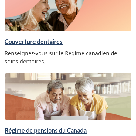
e
d
e
t
Couverture dentaires
t
Renseignez-vous sur le Régime canadien de
soins dentaires.
e
Régime de pensions du Canada