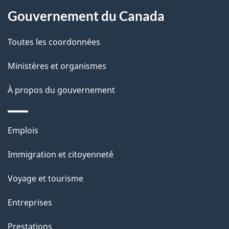
À
a
Gouvernement du Canada
propos
i
de
l
Toutes les coordonnées
ce
s
Ministères et organismes
site
d
À propos du gouvernement
e
l
Thèmes
Emplois
et
a
Immigration et citoyenneté
sujets
p
Voyage et tourisme
a
Entreprises
g
Prestations