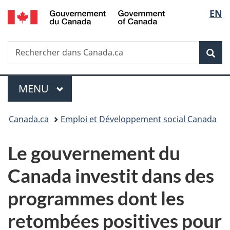
/
Sélec
EN
Passer
Passer
Passer
Government
au
à
à
de
of
contenu
«
la
Canada
Recherche
Rechercher
principal
Au
version
Rec
la
dans
sujet
HTML
Canada.ca
du
simplifiée
langu
Menu
gouvernement
MENU
PRINCIPAL
»
Vous
Canada.ca
Emploi et Développement social Canada
êtes
Le gouvernement du
ici :
Canada investit dans des
programmes dont les
retombées positives pour