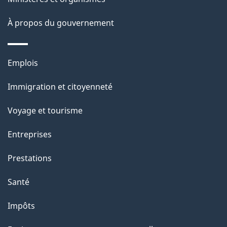
s
site
d
À propos du gouvernement
e
l
Thèmes
Emplois
et
a
Immigration et citoyenneté
sujets
p
Voyage et tourisme
a
Entreprises
g
Prestations
e
Santé
Impôts