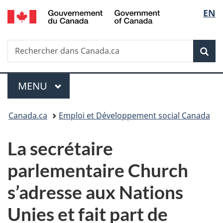
/
Sélec
EN
Passer
Passer
Passer
Government
au
à
à
de
of
contenu
«
la
Canada
Recherche
Rechercher
principal
Au
version
Rec
la
dans
sujet
HTML
Canada.ca
du
simplifiée
langu
Menu
gouvernement
MENU
PRINCIPAL
»
Vous
Canada.ca
Emploi et Développement social Canada
êtes
La secrétaire
ici :
parlementaire Church
s’adresse aux Nations
Unies et fait part de