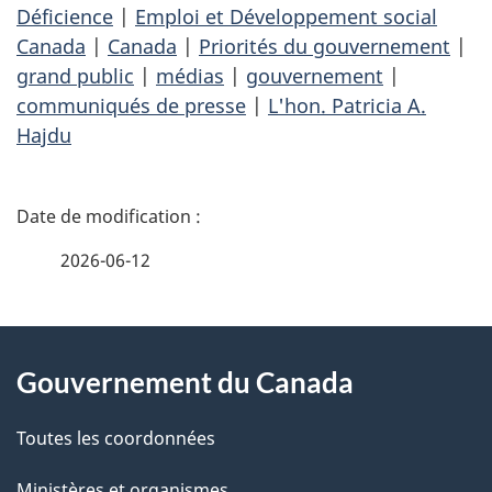
Déficience
|
Emploi et Développement social
Canada
|
Canada
|
Priorités du gouvernement
|
grand public
|
médias
|
gouvernement
|
communiqués de presse
|
L'hon. Patricia A.
Hajdu
D
é
2026-06-12
t
À
a
Gouvernement du Canada
propos
i
de
l
Toutes les coordonnées
ce
Ministères et organismes