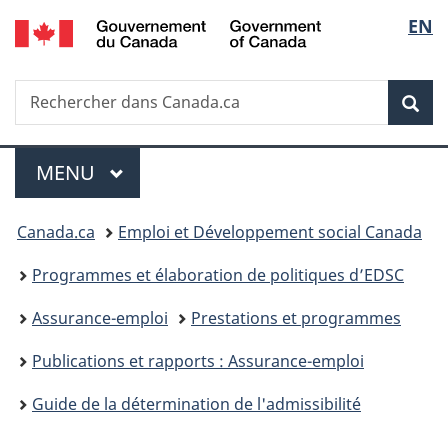
/
Sélec
EN
Passer
Passer
Passer
Government
au
à
à
de
of
contenu
«
la
Canada
Recherche
Rechercher
principal
Au
version
Rec
la
dans
sujet
HTML
Canada.ca
du
simplifiée
langu
Menu
gouvernement
MENU
PRINCIPAL
»
Vous
Canada.ca
Emploi et Développement social Canada
êtes
Programmes et élaboration de politiques d’EDSC
ici :
Assurance-emploi
Prestations et programmes
Publications et rapports : Assurance-emploi
Guide de la détermination de l'admissibilité