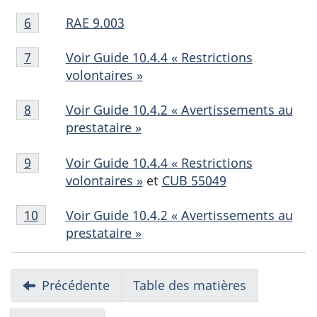
Note
bas
page
RAE 9.003
Retour à la référence de la note de bas de page
6
de
de
4
Note
bas
page
Voir Guide 10.4.4 « Restrictions
Retour à la référence de la note de bas de page
7
de
de
5
volontaires »
bas
page
Note
de
6
Voir Guide 10.4.2 « Avertissements au
Retour à la référence de la note de bas de page
8
de
page
prestataire »
bas
7
Note
de
Voir Guide 10.4.4 « Restrictions
Retour à la référence de la note de bas de page
9
de
page
volontaires »
et
CUB 55049
bas
8
Note
de
Voir Guide 10.4.2 « Avertissements au
Retour à la référence de la note de bas de page
10
de
page
prestataire »
bas
9
de
N
page
Précédente
Table des matières
a
10