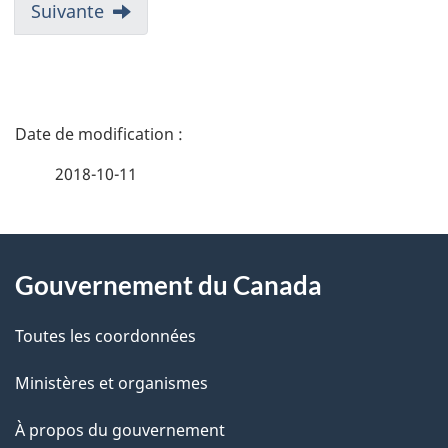
v
Suivante
i
g
D
a
é
2018-10-11
t
t
i
À
a
o
Gouvernement du Canada
propos
i
n
de
l
Toutes les coordonnées
d
ce
s
Ministères et organismes
u
site
d
À propos du gouvernement
r