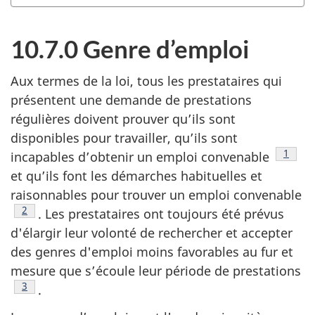
des
matières
10.7.0 Genre d’emploi
Aux termes de la loi, tous les prestataires qui
présentent une demande de prestations
régulières doivent prouver qu’ils sont
disponibles pour travailler, qu’ils sont
Note d
1
incapables d’obtenir un emploi convenable
et qu’ils font les démarches habituelles et
raisonnables pour trouver un emploi convenable
Note de bas de page
2
. Les prestataires ont toujours été prévus
d'élargir leur volonté de rechercher et accepter
des genres d'emploi moins favorables au fur et
mesure que s’écoule leur période de prestations
Note de bas de page
3
.