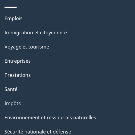
e
a
l
Thèmes
Emplois
p
et
a
Immigration et citoyenneté
sujets
p
p
Voyage et tourisme
o
a
Entreprises
r
g
t
Prestations
e
Santé
Impôts
Environnement et ressources naturelles
Sécurité nationale et défense