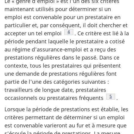
Le « genre d’emploi » est l'un des six critères
maintenant utilisés pour déterminer si un
emploi est convenable pour un prestataire en
particulier et, par conséquent, il doit chercher et
Note de bas de page
4
accepter un tel emploi
. Ce critère est lié à la
période pendant laquelle le prestataire a cotisé
au régime d'assurance-emploi et a reçu des
prestations régulières dans le passé. Dans ce
contexte, tous les prestataires qui présentent
une demande de prestations régulières font
partie de l'une des catégories suivantes :
travailleurs de longue date, prestataires
Note de bas
5
occasionnels ou prestataires fréquents
.
Lorsque la période de prestations est établie, les
critères permettant de déterminer si un emploi
est convenable varieront au fur et à mesure que
s’écoule la période de prestations. La mesure