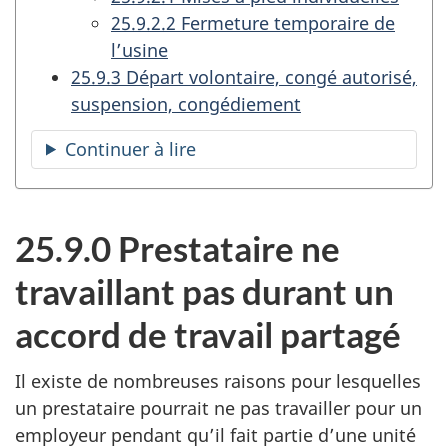
25.9.2.2 Fermeture temporaire de
l’usine
25.9.3 Départ volontaire, congé autorisé,
suspension, congédiement
Continuer à lire
la
table
des
matières
25.9.0 Prestataire ne
travaillant pas durant un
accord de travail partagé
Il existe de nombreuses raisons pour lesquelles
un prestataire pourrait ne pas travailler pour un
employeur pendant qu’il fait partie d’une unité