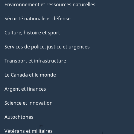
e
Environnement et ressources naturelles
t
Sécurité nationale et défense
t
e
Culture, histoire et sport
p
Services de police, justice et urgences
a
g
Transport et infrastructure
e
Le Canada et le monde
Argent et finances
Science et innovation
Autochtones
Vétérans et militaires