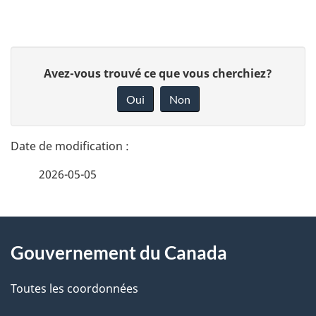
i
g
D
a
D
Avez-vous trouvé ce que vous cherchiez?
é
o
t
Oui
Non
n
t
i
n
a
e
o
2026-05-05
i
z
n
v
l
d
o
À
s
t
u
Gouvernement du Canada
propos
r
d
r
de
e
Toutes les coordonnées
e
r