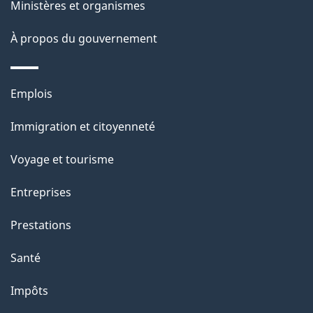
a
ce
Ministères et organismes
l
é
p
site
t
À propos du gouvernement
a
p
r
p
o
o
Thèmes
Emplois
a
a
et
r
c
Immigration et citoyenneté
g
sujets
t
t
Voyage et tourisme
e
i
o
Entreprises
n
Prestations
s
u
Santé
r
Impôts
c