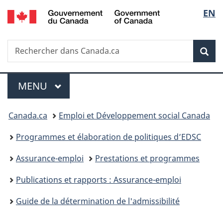
/
Sélec
EN
Passer
Passer
Passer
Government
au
à
à
de
of
contenu
«
la
Canada
Recherche
Rechercher
principal
Au
version
Rec
la
dans
sujet
HTML
Canada.ca
du
simplifiée
langu
Menu
gouvernement
MENU
PRINCIPAL
»
Vous
Canada.ca
Emploi et Développement social Canada
êtes
Programmes et élaboration de politiques d’EDSC
ici :
Assurance-emploi
Prestations et programmes
Publications et rapports : Assurance-emploi
Guide de la détermination de l'admissibilité